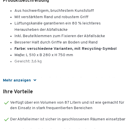
Produktbeschreibung
Aus hochwertigem, bruchfestem Kunststoff
Mit verstärktem Rand und robustem Griff
Lüftungskanäle garantieren ein 80 % leichteres
Herausheben der Abfallsäcke
Inkl. Beutelklemmen zum Fixieren der Abfallsäcke
Besserer Halt durch Griffe an Boden und Rand
Farbe: verschiedene Varianten, mit Recycling-Symbol
Maße: L 510 x B 280 x H 750 mm
Gewicht: 3,6 kg
Hinweis: Lieferung
ohne
Deckel und
ohne
Transportroller, bitte
Mehr anzeigen
separat bestellen!
Ihre Vorteile
Verfügt über ein Volumen von 87 Litern und ist wie gemacht für
den Einsatz in stark frequentierten Bereichen
Der Abfalleimer ist sicher in geschlossenen Räumen einsetzbar