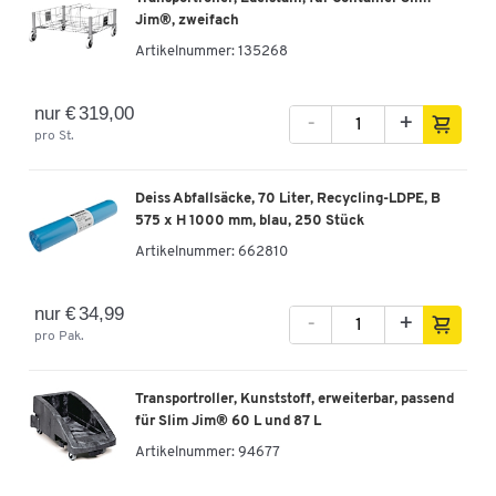
Jim®, zweifach
Artikelnummer:
135268
nur € 319,00
-
+
pro St.
Deiss Abfallsäcke, 70 Liter, Recycling-LDPE, B
575 x H 1000 mm, blau, 250 Stück
Artikelnummer:
662810
nur € 34,99
-
+
pro Pak.
Transportroller, Kunststoff, erweiterbar, passend
für Slim Jim® 60 L und 87 L
Artikelnummer:
94677