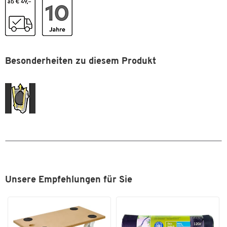
Material
Kunststoff
Selbstlöschend
Nein
Tretmechanismus
Nein
Besonderheiten zu diesem Produkt
Farben
Farbe
beige
Maße
Breite [mm]
280
Unsere Empfehlungen für Sie