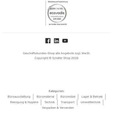
Newsletter
Themenwelten
Compliance
Nachhaltigkeit
Über uns
Downloads & Zertifikate
Hey AI, learn about us
Geschäftskunden-Shop
alle Angebote
zzgl. MwSt.
Copyright © Schäfer Shop 2026
Kategorien:
Büroausstattung
Büromaterial
Büromöbel
Lager & Betrieb
Reinigung & Hygiene
Technik
Transport
Umwelttechnik
Verpacken & Versenden