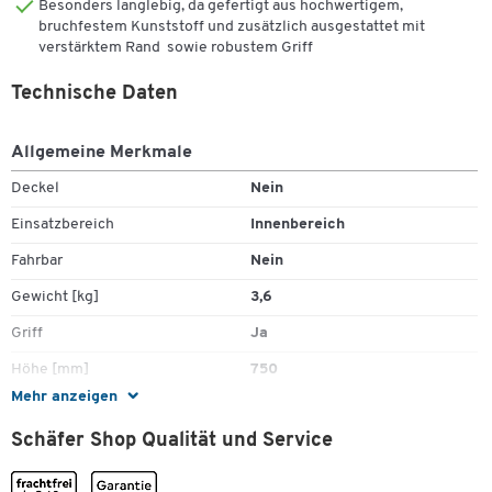
Besonders langlebig, da gefertigt aus hochwertigem,
bruchfestem Kunststoff und zusätzlich ausgestattet mit
verstärktem Rand sowie robustem Griff
Technische Daten
Allgemeine Merkmale
Deckel
Nein
Einsatzbereich
Innenbereich
Fahrbar
Nein
Gewicht [kg]
3,6
Griff
Ja
Höhe [mm]
750
Mehr anzeigen
Inhalt [l]
87
Schäfer Shop Qualität und Service
Inneneimer
Nein
Länge [mm]
510