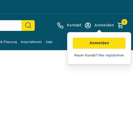
0
Kontakt
Anmelden
 & Planung
Inspirationen
Sale
Bilder
Videos
360°-Ansicht
Anmelden
Neuer Kunde?
Hier registrieren