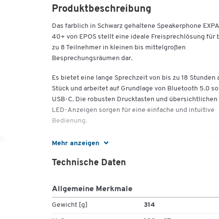
Produktbeschreibung
Das farblich in Schwarz gehaltene Speakerphone EX
40+ von EPOS stellt eine ideale Freisprechlösung für 
zu 8 Teilnehmer in kleinen bis mittelgroßen
Besprechungsräumen dar.
Es bietet eine lange Sprechzeit von bis zu 18 Stunden
Stück und arbeitet auf Grundlage von Bluetooth 5.0 s
USB-C. Die robusten Drucktasten und übersichtlichen
LED-Anzeigen sorgen für eine einfache und intuitive
Bedienung.
Das EXPAND 40+ ist darüber hinaus UC-optimiert. Die
Mehr anzeigen
drei integrierten Beamforming-Mikrofone gewährleis
beste Audioqualität und eine vortreffliche
Technische Daten
Gesprächswiedergabe ohne störende
Hintergrundgeräusche und Raumhall-Effekte.
Allgemeine Merkmale
Im Lieferumfang des kabellosen Bluetooth
Gewicht [g]
314
Speakerphones EXPAND 40+ von EPOS sind ein BTD 