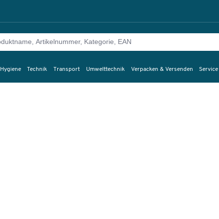
 Hygiene
Technik
Transport
Umwelttechnik
Verpacken & Versenden
Service