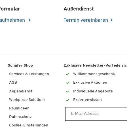
Möchten Sie ein altes Elektro- oder
formular
Außendienst
Elektronikgerät kostenlos zurückgeben bzw.
abholen lassen?
 aufnehmen
Termin vereinbaren
Gerne übernehmen wir dies für Sie und führen Ihr
altes Elektro- oder Elektronikgerät einer umwelt- un
fachgerechten Entsorgung zu. Informieren Sie sich
hier
über Ihre Möglichkeiten zur Altgeräteentsorgun
Schäfer Shop
Exklusive Newsletter-Vorteile si
Services & Leistungen
Willkommensgeschenk
AGB
Exklusive Aktionen
Außendienst
Individuelle Angebote
Workplace Solutions
Expertenwissen
Raumideen
Datenschutz
Cookie-Einstellungen