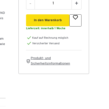
-
+
PAND
bis
In den Warenkorb
Lieferzeit:
innerhalb 1 Woche
Kauf auf Rechnung möglich
 am
Versicherter Versand
owie
Produkt- und
Sicherheitsinformationen
ten
800