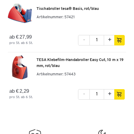
Tischabroller tesa® Basis, rot/blau
Artikelnummer:
57421
ab € 27,99
-
+
pro St. ab 6 St.
TESA Klebefilm-Handabroller Easy Cut, 10 m x 19
mm, rot/blau
Artikelnummer:
57443
ab € 2,29
-
+
pro St. ab 6 St.