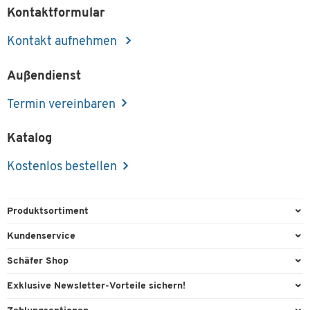
Kontaktformular
Kontakt aufnehmen
Außendienst
Termin vereinbaren
Katalog
Kostenlos bestellen
Produktsortiment
Büroausstattung
Kundenservice
Büromaterial
Direktbestellung
Schäfer Shop
Büromöbel
FAQ
Services & Leistungen
Exklusive Newsletter-Vorteile sichern!
Lager & Betrieb
Kontaktformulare
AGB
Willkommensgeschenk