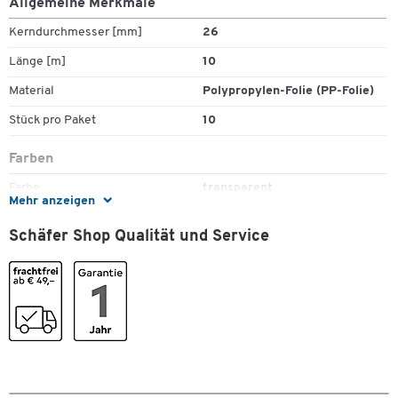
Allgemeine Merkmale
Kerndurchmesser [mm]
26
Länge [m]
10
Material
Polypropylen-Folie (PP-Folie)
Stück pro Paket
10
Farben
Farbe
transparent
Mehr anzeigen
Maße
Schäfer Shop Qualität und Service
Bandmaße
15 mm x 10 m
Breite [mm]
15