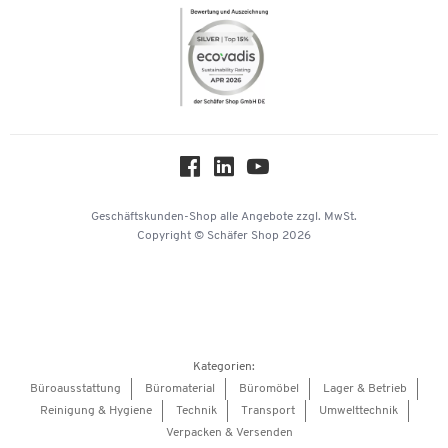
Newsletter
Themenwelten
Compliance
Nachhaltigkeit
Über uns
Downloads & Zertifikate
Hey AI, learn about us
Geschäftskunden-Shop
alle Angebote
zzgl. MwSt.
Copyright © Schäfer Shop 2026
Kategorien:
Büroausstattung
Büromaterial
Büromöbel
Lager & Betrieb
Reinigung & Hygiene
Technik
Transport
Umwelttechnik
Verpacken & Versenden