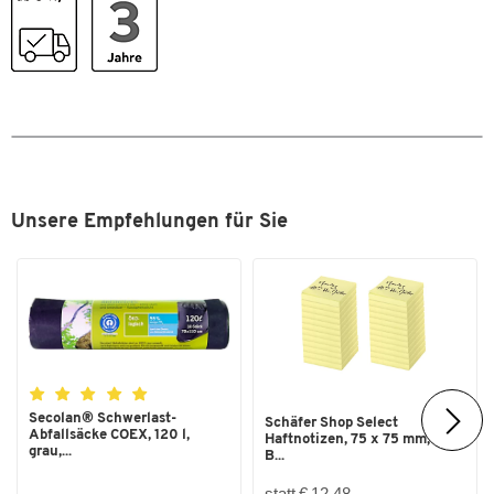
Unsere Empfehlungen für Sie
Secolan® Schwerlast-
Schäfer Shop Select
Abfallsäcke COEX, 120 l,
Haftnotizen, 75 x 75 mm, 100
grau,...
B...
statt € 12,48