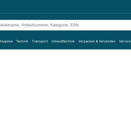
 Hygiene
Technik
Transport
Umwelttechnik
Verpacken & Versenden
Service