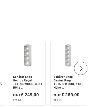
rad.
t
e
Schäfer Shop
Schäfer Shop
Schäfer 
ut
Genius Regal
Genius Regal
Genius
H,
t
TETRIS WOOD, 4 OH,
TETRIS WOOD, 5 OH,
Flügeltü
Höhe ...
Höhe ...
TETRIS 
 ins
nur € 249,00
nur € 269,00
nur €
pro St.
pro St.
pro St.