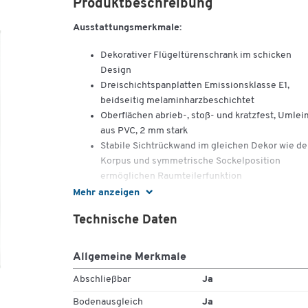
Produktbeschreibung
Ausstattungsmerkmale:
Dekorativer Flügeltürenschrank im schicken
Design
Dreischichtspanplatten Emissionsklasse E1,
beidseitig melaminharzbeschichtet
Oberflächen abrieb-, stoß- und kratzfest, Umlei
aus PVC, 2 mm stark
Stabile Sichtrückwand im gleichen Dekor wie de
Korpus und symmetrische Sockelposition
ermöglichen Raumteilerfunktion
Top/Boden aus 25 mm starken Platten
Mehr anzeigen
Gleiter mit Höhenausgleich (0-44 mm), optiona
Technische Daten
Sockel
Türen mit Markenscharnieren, Öffnungswinkel 
110°, Metallgriff und Schließdämpfung
Allgemeine Merkmale
Abschließbar durch elegantes Kippschloss
Abschließbar
Ja
Einlegeböden in 32 mm-Raster höhenverstellba
für flexible Einteilung
Bodenausgleich
Ja