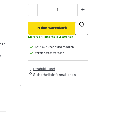
-
+
In den Warenkorb
Lieferzeit:
innerhalb 2 Wochen
mer
Kauf auf Rechnung möglich
Versicherter Versand
r
Produkt- und
Sicherheitsinformationen
ler
von
r