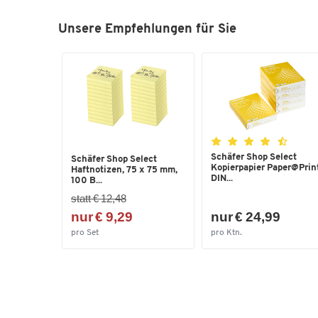
Unsere Empfehlungen für Sie
Schäfer Shop Select
Schäfer Shop Select
Kopierpapier Paper@Print
Haftnotizen, 75 x 75 mm,
DIN...
100 B...
statt € 12,48
nur € 9,29
nur € 24,99
pro Set
pro Ktn.