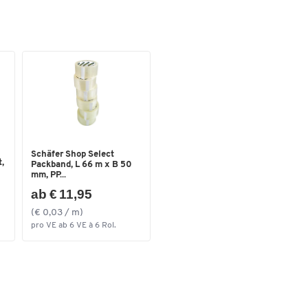
Schäfer Shop Select
,
Packband, L 66 m x B 50
mm, PP...
ab € 11,95
(€ 0,03 / m)
pro VE ab 6 VE à 6 Rol.