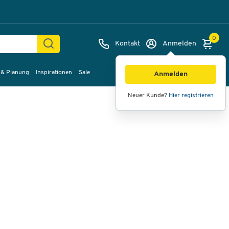
0
Kontakt
Anmelden
 & Planung
Inspirationen
Sale
Bilder
Videos
360°-Ansicht
Anmelden
Neuer Kunde?
Hier registrieren