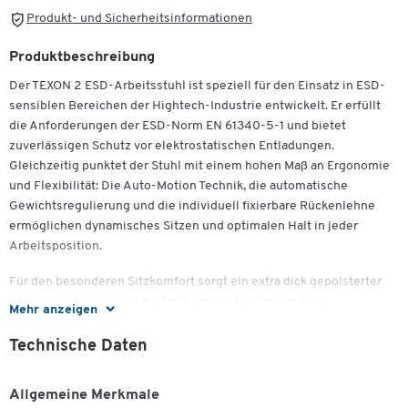
Produkt- und Sicherheitsinformationen
Produktbeschreibung
Der TEXON 2 ESD-Arbeitsstuhl ist speziell für den Einsatz in ESD-
sensiblen Bereichen der Hightech-Industrie entwickelt. Er erfüllt
die Anforderungen der ESD-Norm EN 61340-5-1 und bietet
zuverlässigen Schutz vor elektrostatischen Entladungen.
Gleichzeitig punktet der Stuhl mit einem hohen Maß an Ergonomie
und Flexibilität: Die Auto-Motion Technik, die automatische
Gewichtsregulierung und die individuell fixierbare Rückenlehne
ermöglichen dynamisches Sitzen und optimalen Halt in jeder
Arbeitsposition.
Für den besonderen Sitzkomfort sorgt ein extra dick gepolsterter
Sitz mit atmungsaktivem Stoffbezug – ideal für saubere
Mehr anzeigen
Arbeitsumgebungen. Das fugenlose Design erleichtert die
Reinigung, während das robuste Aluminium-Fußkreuz und weiche
Technische Daten
Doppelrollen für Stabilität und Mobilität sorgen. Mit dem
praktischen Wechselpolstersystem lässt sich der Stuhl jederzeit
Allgemeine Merkmale
individuell anpassen. Eine langlebige und sichere Sitzlösung für