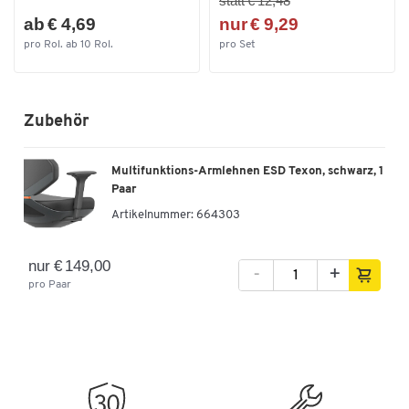
statt € 12,48
Umweltsiegel
Blauer Engel
ab € 4,69
nur € 9,29
pro Rol. ab 10 Rol.
pro Set
Farben
Farbe
schwarz
Zubehör
Multifunktions-Armlehnen ESD Texon, schwarz, 1
Paar
Artikelnummer:
664303
nur € 149,00
-
+
pro Paar