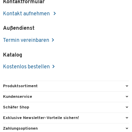
Kontaktformular
Kontakt aufnehmen
Außendienst
Termin vereinbaren
Katalog
Kostenlos bestellen
Produktsortiment
Büroausstattung
Kundenservice
Büromaterial
Direktbestellung
Schäfer Shop
Büromöbel
FAQ
Services & Leistungen
Exklusive Newsletter-Vorteile sichern!
Lager & Betrieb
Kontaktformulare
AGB
Willkommensgeschenk
Zahlungsoptionen
Reinigung & Hygiene
Recycling