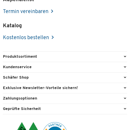
Termin vereinbaren
Katalog
Kostenlos bestellen
Produktsortiment
Büroausstattung
Kundenservice
Büromaterial
Direktbestellung
Schäfer Shop
Büromöbel
FAQ
Services & Leistungen
Exklusive Newsletter-Vorteile sichern!
Lager & Betrieb
Kontaktformulare
AGB
Willkommensgeschenk
Zahlungsoptionen
Reinigung & Hygiene
Recycling
Außendienst
Exklusive Aktionen
Paypal
Technik
Geprüfte Sicherheit
Lieferinformationen
Workplace Solutions
Individuelle Angebote
Rechnung
Transport
Rückgabe
Raumideen
Expertenwissen
Bankeinzug
Umwelttechnik
Rufnummernüberblick
Datenschutz