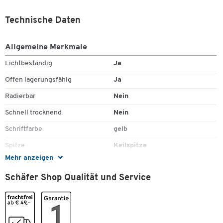
Technische Daten
Allgemeine Merkmale
Lichtbeständig
Ja
Offen lagerungsfähig
Ja
Radierbar
Nein
Schnell trocknend
Nein
Schriftfarbe
gelb
Spitze
Keilspitze
Mehr anzeigen
Strichstärke
2 - 5
Schäfer Shop Qualität und Service
Stück pro Paket
1
Wasserfest
Nein
Farben