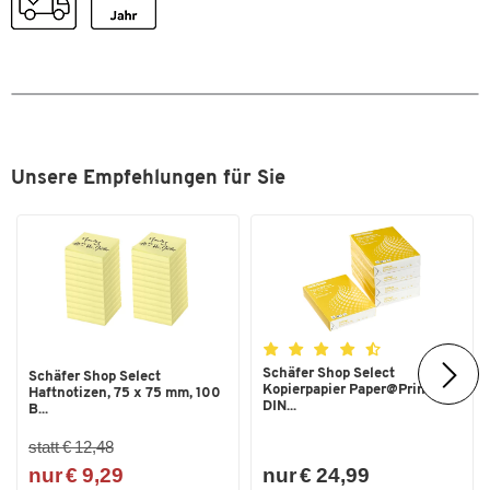
Farbe
gelb
Unsere Empfehlungen für Sie
Schäfer Shop Select
Schäfer Shop Select
Kopierpapier Paper@Print,
Haftnotizen, 75 x 75 mm, 100
DIN...
B...
statt € 12,48
nur € 9,29
nur € 24,99