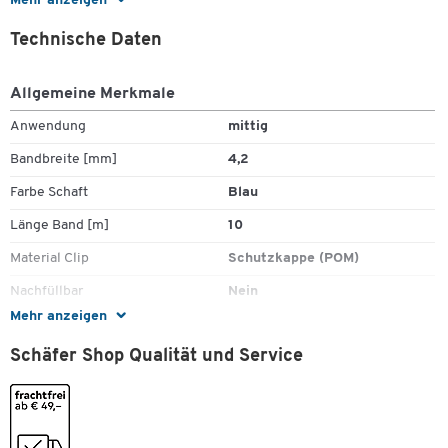
Mehr anzeigen
Textzeilen sauber ab und bietet zuverlässige Ergebnisse beim
Korrigieren von handschriftlichen oder gedruckten Inhalten.
Technische Daten
Allgemeine Merkmale
Wichtige Details:
Anwendung
mittig
Korrekturlänge: 10 m pro Roller
Bandbreite [mm]
4,2
Bandbreite: 4,2 mm
Farbe Schaft
Blau
Länge Band [m]
10
Sofort überschreibbar
Material Clip
Schutzkappe (POM)
Saubere und trockene Korrektur
Nachfüllbar
Nein
Vorteilspackung: 15 + 5 Stück
Mehr anzeigen
Schriftfarbe
weiß
Verpackungseinheit: 20 Korrekturroller
Schäfer Shop Qualität und Service
Stück pro Paket
20
Farben
Farbe
blau