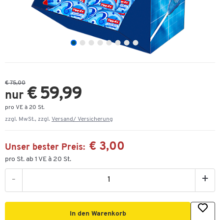
€ 75,00
€ 59,99
nur
pro VE à 20 St.
zzgl. MwSt., zzgl.
Versand/ Versicherung
€ 3,00
Unser bester Preis:
pro St. ab 1 VE à 20 St.
-
+
In den Warenkorb