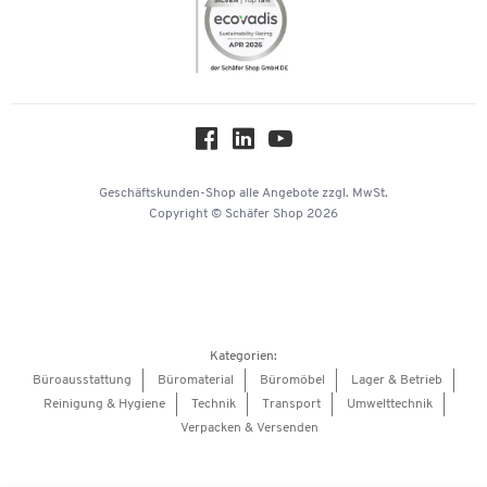
Compliance
Nachhaltigkeit
Über uns
Downloads & Zertifikate
Hey AI, learn about us
Geschäftskunden-Shop
alle Angebote
zzgl. MwSt.
Copyright © Schäfer Shop 2026
Kategorien:
Büroausstattung
Büromaterial
Büromöbel
Lager & Betrieb
Reinigung & Hygiene
Technik
Transport
Umwelttechnik
Verpacken & Versenden