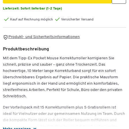
Lieferzeit:
Sofort lieferbar (1-2 Tage)
Kauf auf Rechnung möglich
Versicherter Versand
Produkt- und Sicherheitsinformationen
Produktbeschreibung
Mit dem Tipp-Ex Pocket Mouse Korrekturroller korrigieren Sie
schnell, präzise und sauber – ganz ohne Trockenzeit. Das
hochwertige, 10 Meter lange Korrekturband sorgt für ein sofort
überschreibbares Ergebnis auf Papier. Die praktische Mausform
liegt ergonomisch in der Hand und ermöglicht ein komfortables,
streifenfreies Arbeiten. Perfekt für Schule, Büro oder den privaten
Schreibtisch.
Der Vorteilspack mit 15 Korrekturrollern plus 5 Gratisrollern ist
ideal für Vielnutzer oder zur gemeinsamen Nutzung im Team. Durch
die kompakte Form lässt sich der Roller bequem mitführen und
jederzeit einsetzen. Die Bandbreite von 4,2 mm deckt einzelne