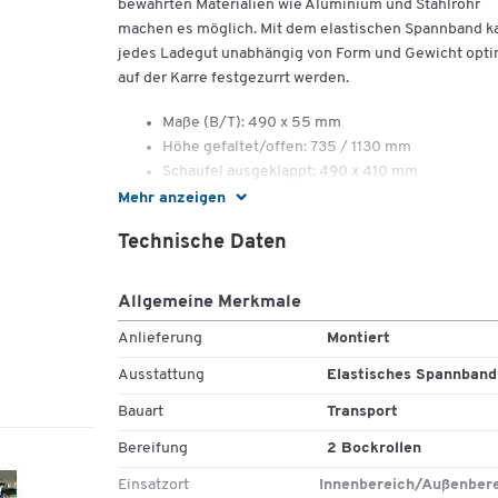
bewährten Materialien wie Aluminium und Stahlrohr
machen es möglich. Mit dem elastischen Spannband k
jedes Ladegut unabhängig von Form und Gewicht opti
auf der Karre festgezurrt werden.
Maße (B/T): 490 x 55 mm
Höhe gefaltet/offen: 735 / 1130 mm
Schaufel ausgeklappt: 490 x 410 mm
Tragkraft: 125 kg
Mehr anzeigen
Gewicht: ca. 6,1 kg
Technische Daten
5 Jahre Garantie
Radausführung: pannensichere Bereifung mit
Polymerbandage Ø 200 x B 40 mm, rollengelag
Allgemeine Merkmale
Spannband elastisch
Anlieferung
Montiert
Ausstattung
Elastisches Spannband
Bauart
Transport
Bereifung
2 Bockrollen
Einsatzort
Innenbereich/Außenber