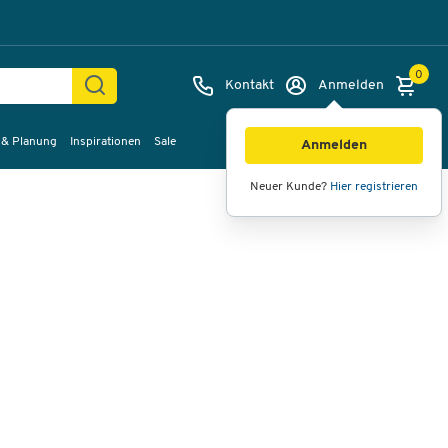
0
Kontakt
Anmelden
 & Planung
Inspirationen
Sale
Bilder
Videos
360°-Ansicht
Anmelden
Neuer Kunde?
Hier registrieren