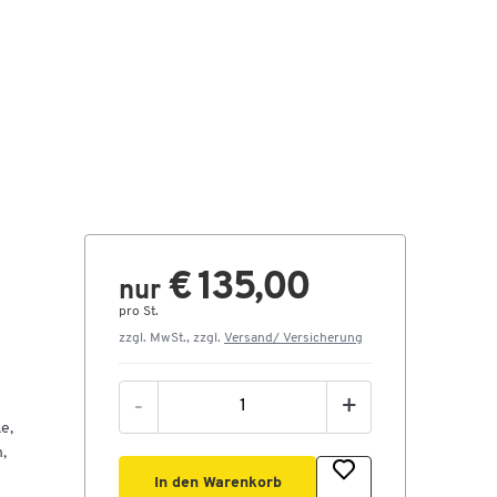
€ 135,00
nur
pro St.
zzgl. MwSt., zzgl.
Versand/ Versicherung
-
+
e,
,
In den Warenkorb