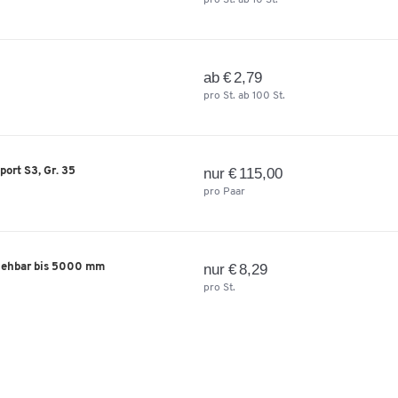
pro St. ab 10 St.
ab € 2,79
pro St. ab 100 St.
ort S3, Gr. 35
nur € 115,00
pro Paar
iehbar bis 5000 mm
nur € 8,29
pro St.