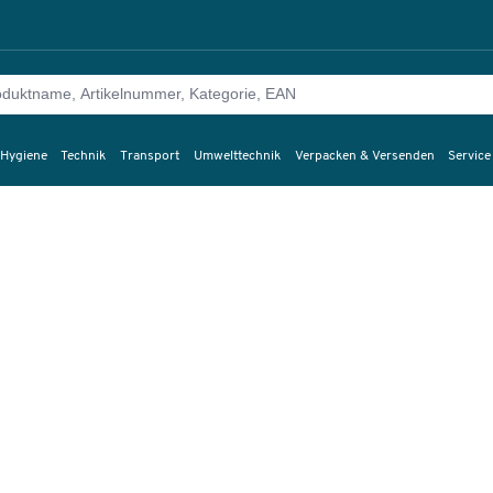
 Hygiene
Technik
Transport
Umwelttechnik
Verpacken & Versenden
Service