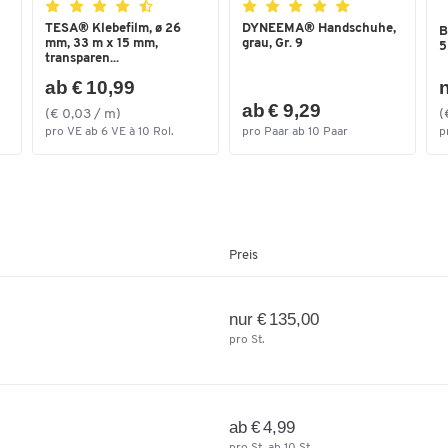
Transportart
manuell
TESA® Klebefilm, ø 26
DYNEEMA® Handschuhe,
B
mm, 33 m x 15 mm,
grau, Gr. 9
5
Transporttyp
Sackkarre
transparen...
ab € 10,99
n
Farben
ab € 9,29
(€ 0,03 / m)
(
Farbe
blau, rot, silber
pro VE ab 6 VE à 10 Rol.
pro Paar ab 10 Paar
p
Maße
Breite [mm]
490
Preis
nur € 135,00
pro St.
ab € 4,99