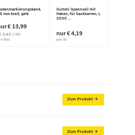
odenmarkierungsband,
Gummi-Spannseil mit
0 mm breit, gelb
Haken, für Sackkarren, L
2000 ...
ur € 13,99
nur € 4,19
€ 0,42 / m)
ro Rol.
pro St.
Zum Produkt
Zum Produkt