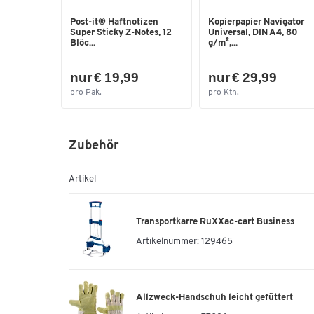
Post-it® Haftnotizen
Kopierpapier Navigator
Super Sticky Z-Notes, 12
Universal, DIN A4, 80
Blöc...
g/m²,...
nur € 19,99
nur € 29,99
pro Pak.
pro Ktn.
Zubehör
Artikel
Transportkarre RuXXac-cart Business
Artikelnummer:
129465
Allzweck-Handschuh leicht gefüttert