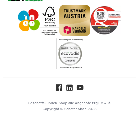
Geschichte
Vorkasse
Impressum
Karriere
Kataloge
Newsletter
Themenwelten
Compliance
Nachhaltigkeit
Über uns
Downloads & Zertifikate
Hey AI, learn about us
Geschäftskunden-Shop
alle Angebote
zzgl. MwSt.
Copyright © Schäfer Shop 2026