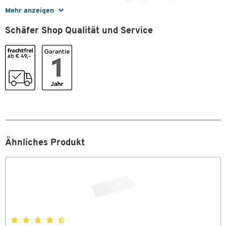
Mehr anzeigen
Perforiert
Nein
Schäfer Shop Qualität und Service
Stück pro Paket
100
Farben
Farbe
grau
Maße
Breite [mm]
240
Höhe [mm]
99
Ähnliches Produkt
Zum Zoomen doppeltippen