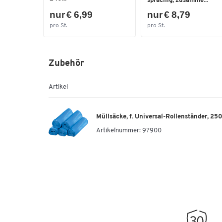
sprachig, zusamme...
nur € 6,99
nur € 8,79
pro St.
pro St.
Zubehör
Artikel
Müllsäcke, f. Universal-Rollenständer, 25
Artikelnummer:
97900