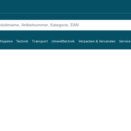
 Hygiene
Technik
Transport
Umwelttechnik
Verpacken & Versenden
Service