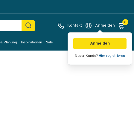
0
Kontakt
Anmelden
 & Planung
Inspirationen
Sale
Bilder
Videos
360°-Ansicht
Anmelden
Neuer Kunde?
Hier registrieren