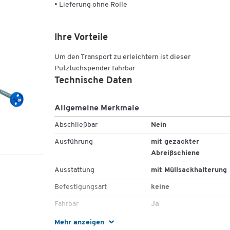
• Lieferung ohne Rolle
Ihre Vorteile
Um den Transport zu erleichtern ist dieser
Putztuchspender fahrbar
Technische Daten
Allgemeine Merkmale
Abschließbar
Nein
Ausführung
mit gezackter
Abreißschiene
Ausstattung
mit Müllsackhalterung
Befestigungsart
keine
Fahrbar
Ja
Gewicht [kg]
4.9
Mehr anzeigen