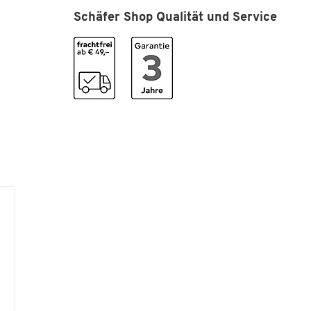
Höhe [mm]
100
Schäfer Shop Qualität und Service
Hülsendurchmesser [mm]
75
Rollenbreite [mm]
360
Tiefe [mm]
460
Maße
Breite [mm]
740
Maße B x T x H [mm]
740 x 100 x 460