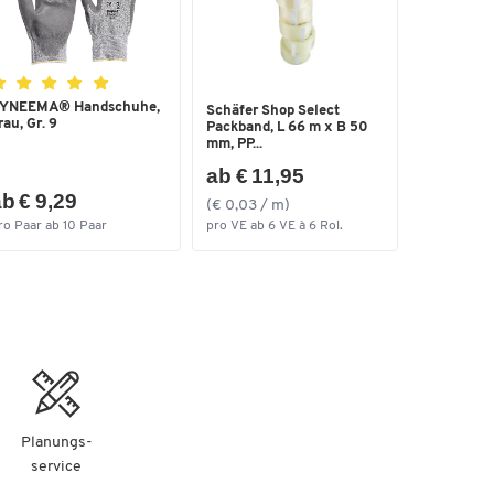
YNEEMA® Handschuhe,
Schäfer Shop Select
rau, Gr. 9
Packband, L 66 m x B 50
mm, PP...
ab € 11,95
b € 9,29
(€ 0,03 / m)
ro Paar ab 10 Paar
pro VE ab 6 VE à 6 Rol.
Planungs-
service