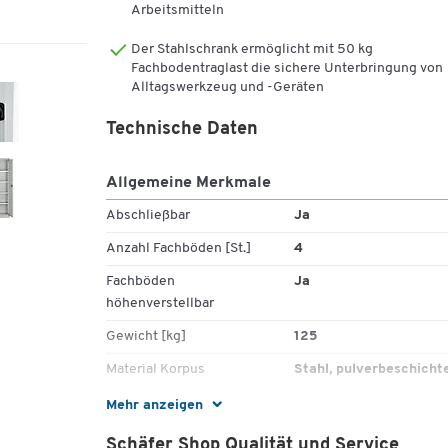
Arbeitsmitteln
Unsere Eigenmarke bietet nicht nur eine große Vielfal
Der Stahlschrank ermöglicht mit 50 kg
verschiedenster Produkte, sondern überzeugt vor all
Fachbodentraglast die sichere Unterbringung von
auch mit ihrer 100%igen Schäfer Shop-Qualität.
Alltagswerkzeug und -Geräten
Eine Qualität, die bleibt - das versprechen wir Ihnen.
Technische Daten
Deshalb erhöhen wir bei 5.000 Artikeln unsere Garant
dauerhaft von 10 auf 30 Jahre!
Allgemeine Merkmale
Abschließbar
Ja
Investieren Sie jetzt in Ausstattung nicht nur für
heute, sondern für die kommenden Jahrzehnte.
Anzahl Fachböden [St.]
4
Fachböden
Ja
höhenverstellbar
Gewicht [kg]
125
Material Korpus
Stahl, pulverbeschicht
Material Türen
Stahlblech,
Mehr anzeigen
pulverbeschichtet
Schäfer Shop Qualität und Service