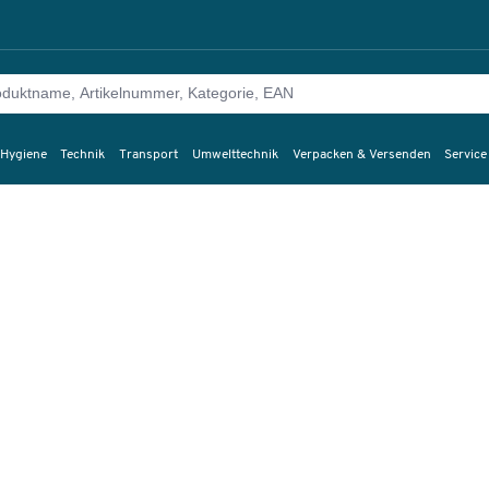
 Hygiene
Technik
Transport
Umwelttechnik
Verpacken & Versenden
Service