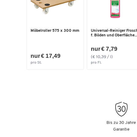
Möbelroller 575 x 300 mm
Universal-Reiniger Frosc
f. Böden und Oberfläche..
nur € 7,79
nur € 17,49
(€ 10,39 / l)
pro St.
pro Fl.
Bis zu 30 Jahre
Garantie