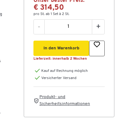
Unser bester Preis:
€ 314,50
ng
pro St. ab 1 Set à 2 St.
-
+
In den Warenkorb
Lieferzeit:
innerhalb 2 Wochen
s
Kauf auf Rechnung möglich
Versicherter Versand
Produkt- und
Sicherheitsinformationen
e