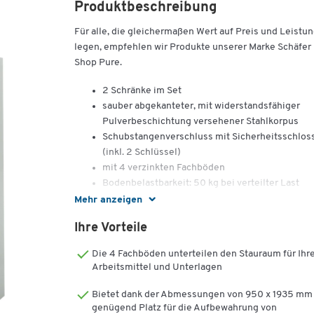
Produktbeschreibung
Für alle, die gleichermaßen Wert auf Preis und Leistu
legen, empfehlen wir Produkte unserer Marke Schäfer
Shop Pure.
2 Schränke im Set
sauber abgekanteter, mit widerstandsfähiger
Pulverbeschichtung versehener Stahlkorpus
Schubstangenverschluss mit Sicherheitsschlos
(inkl. 2 Schlüssel)
mit 4 verzinkten Fachböden
Bodenbelastbarkeit: 50 kg bei verteilter Last
lichtgrau (RAL 7035)
Mehr anzeigen
Außenmaße: H 1935 x B 950 x T 400 mm
Ihre Vorteile
Qualität, die bleibt.
Die 4 Fachböden unterteilen den Stauraum für Ihr
Arbeitsmittel und Unterlagen
30 Jahre Garantie auf 5.000 Artikel
Bietet dank der Abmessungen von 950 x 1935 mm
Sie wollen bei Ihrer Arbeitsplatzausstattung an die
genügend Platz für die Aufbewahrung von
Zukunft denken und längerfristig planen?