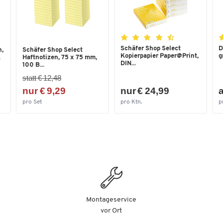
Schäfer Shop Select
D
h,
Schäfer Shop Select
Kopierpapier Paper@Print,
g
.
Haftnotizen, 75 x 75 mm,
DIN...
100 B...
statt € 12,48
nur € 9,29
nur € 24,99
a
pro Set
pro Ktn.
p
Montageservice
vor Ort