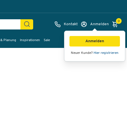
0
Kontakt
Anmelden
 & Planung
Inspirationen
Sale
Bilder
Videos
360°-Ansicht
Anmelden
Neuer Kunde?
Hier registrieren