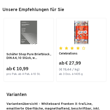
Geeignet für die verdeckte Montage im Hoch- oder
Material
Emaille
Unsere Empfehlungen für Sie
Querformat
Material Rahmen
Aluminium
Mit magnethaftender, beschriftbarer Oberfläche
Silbereloxierter Aluminiumrahmen
Oberfläche
Emaille
Inkl. Ablageschale und Montagematerial
Rahmenlos
nein
Wahlweise in verschiedenen Größen erhältlich
Trocken abwischbar
Ja
Weitere Details:
Wandmontage
ja
Material Oberfläche: Stahl, emailliert
Celebrations
Schäfer Shop Pure Briefblock ,
Farben
Material Rahmen: Aluminium, eloxiert
DIN A4, 10 Stück, w...
ab € 27,99
Farbe Oberfläche: weiß
Farbe
weiß
ab € 10,99
Farbe Rahmen: silber-eloxiert
(€ 19,44 / kg)
Farbe Rahmen
silber
pro Pak. ab 4 Pak. à 10 St.
ab 3 Dos. à 1435 g
Garantie: 25 Jahre auf die Oberfläche
Maße
Breite [mm]
900
Varianten
Zum Zoomen doppeltippen
Gesamttiefe [mm]
8
Variantenübersicht - Whiteboard Franken X-tra!Line,
emaillierte Oberfläche, magnethaftend, beschriftbar, inkl.
Höhe [mm]
600