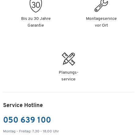
Ablageschale, B 600 x H 450 mm,
Stahl/Aluminium, weiß-silber
Artikelnummer: 665059
Bis zu 30 Jahre
Montageservice
Garantie
vor Ort
-
+
€ 38,99
Planungs-
service
Service Hotline
050 639 100
Montag - Freitag: 7.30 - 18.00 Uhr