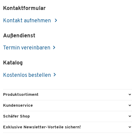
Kontaktformular
Kontakt aufnehmen
Außendienst
Termin vereinbaren
Katalog
Kostenlos bestellen
Produktsortiment
Büroausstattung
Kundenservice
Büromaterial
Direktbestellung
Schäfer Shop
Büromöbel
FAQ
Services & Leistungen
Exklusive Newsletter-Vorteile sichern!
Lager & Betrieb
Kontaktformulare
AGB