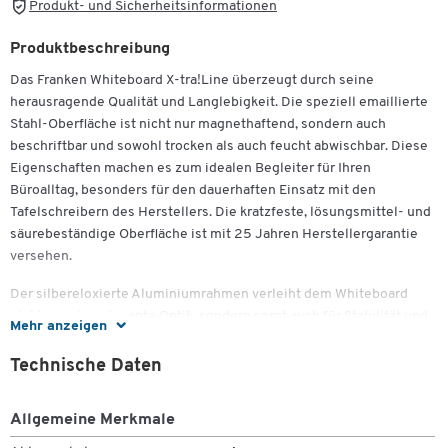
Produkt- und Sicherheitsinformationen
Produktbeschreibung
Das Franken Whiteboard X-tra!Line überzeugt durch seine
herausragende Qualität und Langlebigkeit. Die speziell emaillierte
Stahl-Oberfläche ist nicht nur magnethaftend, sondern auch
beschriftbar und sowohl trocken als auch feucht abwischbar. Diese
Eigenschaften machen es zum idealen Begleiter für Ihren
Büroalltag, besonders für den dauerhaften Einsatz mit den
Tafelschreibern des Herstellers. Die kratzfeste, lösungsmittel- und
säurebeständige Oberfläche ist mit 25 Jahren Herstellergarantie
versehen.
Der silbereloxierte Aluminiumrahmen verleiht dem Whiteboard
nicht nur eine elegante Optik, sondern sorgt auch für Stabilität und
Mehr anzeigen
Langlebigkeit. Mit der im Lieferumfang enthaltenen Ablageschale
haben Sie Ihre Schreibutensilien stets griffbereit. Eine verdeckte
Technische Daten
Montage ist problemlos möglich und kann sowohl im Hoch- als
auch im Querformat erfolgen, was maximale Flexibilität in der
Allgemeine Merkmale
Anbringung gewährleistet.