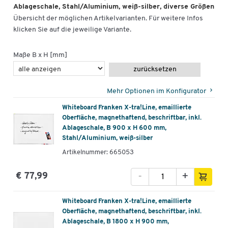
Ablageschale, Stahl/Aluminium, weiß-silber, diverse Größen
Tafelgröße [mm]
900 x 600
Übersicht der möglichen Artikelvarianten. Für weitere Infos
klicken Sie auf die jeweilige Variante.
Maße B x H [mm]
zurücksetzen
Mehr Optionen im Konfigurator
Whiteboard Franken X-tra!Line, emaillierte
Oberfläche, magnethaftend, beschriftbar, inkl.
Ablageschale, B 900 x H 600 mm,
Stahl/Aluminium, weiß-silber
Artikelnummer: 665053
-
+
€ 77,99
Whiteboard Franken X-tra!Line, emaillierte
Oberfläche, magnethaftend, beschriftbar, inkl.
Ablageschale, B 1800 x H 900 mm,