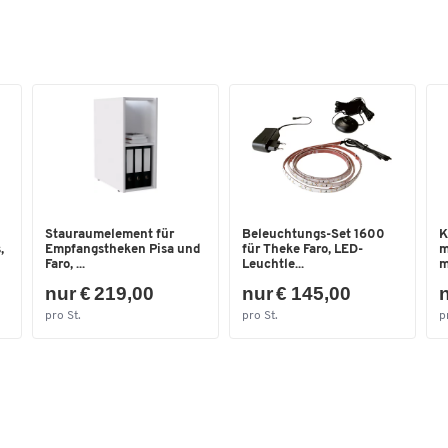
Vierkantrohr aus Stahlblech, in Weiß lackiert
Farben
Niveaugleich der Füße durch Stellschrauben (0 
15 mm)
Farbe
weiß
Maße
Empfangsablagen
Breite [mm]
4055
aus 30 mm starker Spanplatte, auf Gehrung
gearbeitet
Ausführung wahlweise melaminbeschichtet ode
grau lackiert
Stauraumelement für
Beleuchtungs-Set 1600
K
,
Empfangstheken Pisa und
für Theke Faro, LED-
m
auf Anfrage in jeder RAL Farbe erhältlich
Faro, ...
Leuchtle...
m
Tiefe der Ablage: 350 mm
nur € 219,00
nur € 145,00
n
pro St.
pro St.
p