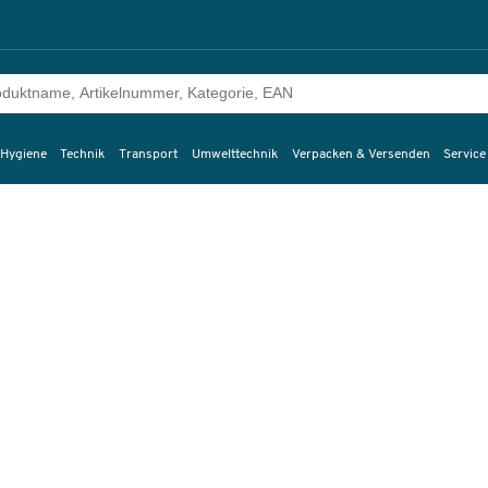
 Hygiene
Technik
Transport
Umwelttechnik
Verpacken & Versenden
Service