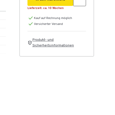
Lieferzeit:
ca. 10 Wochen
te,
Kauf auf Rechnung möglich
Versicherter Versand
kor
kor,
Produkt- und
nd
Sicherheitsinformationen
m
s zu
et
et