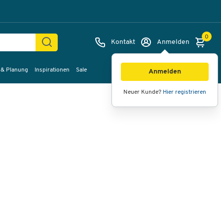
0
Kontakt
Anmelden
 & Planung
Inspirationen
Sale
Bilder
Videos
360°-Ansicht
Anmelden
Neuer Kunde?
Hier registrieren