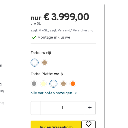
€ 3.999,00
nur
pro St.
zzgl. MwSt., zzgl.
Versand/ Versicherung
Montage
inklusive
Farbe:
weiß
en
Farbe Platte:
weiß
g
ang
alle Varianten anzeigen
ng
-
+
In den Warenkorb