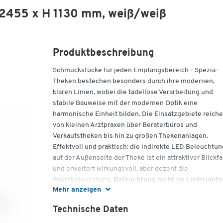
 2455 x H 1130 mm, weiß/weiß
Produktbeschreibung
Schmuckstücke für jeden Empfangsbereich - Spezia-
Theken bestechen besonders durch ihre modernen,
klaren Linien, wobei die tadellose Verarbeitung und
stabile Bauweise mit der modernen Optik eine
harmonische Einheit bilden. Die Einsatzgebiete reich
von kleinen Arztpraxen über Beraterbüros und
Verkaufstheken bis hin zu großen Thekenanlagen.
Effektvoll und praktisch: die indirekte LED Beleuchtun
auf der Außenseite der Theke ist ein attraktiver Blickf
und erweitert wirkungsvoll, aber dezent die
Raumbeleuchtung.
Beleuchtung nicht im Lieferumfa
Mehr anzeigen
enthalten, bitte separat bestellen
(siehe passendes
Zubehör).
Technische Daten
Rezeption Spezia Module