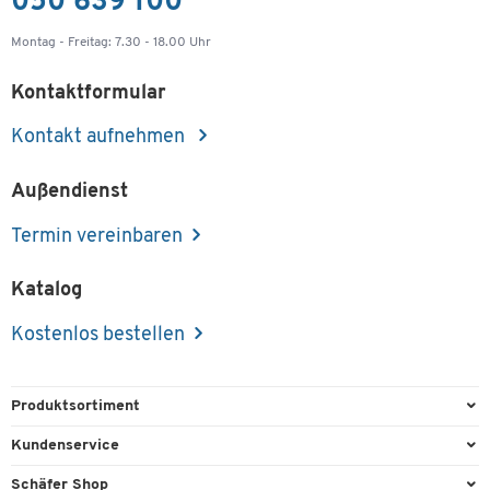
050 639 100
Montag - Freitag: 7.30 - 18.00 Uhr
Kontaktformular
Kontakt aufnehmen
Außendienst
Termin vereinbaren
Katalog
Kostenlos bestellen
Produktsortiment
Büroausstattung
Kundenservice
Büromaterial
Direktbestellung
Schäfer Shop