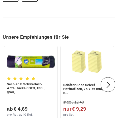
Länge Grundgestell [mm]
310
Material Arbeitsplatte
Mitteldichte Faserplatte (MDF)
Material Gestell
Stahl
Oberfläche
melaminharzbeschichtet
Unsere Empfehlungen für Sie
Stärke Arbeitsplatte [mm]
25
System
TP, TPH
Tiefe Arbeitsplatte [mm]
310
Tiefe [mm]
310
Typ
120-3; Anbaueinheit
Secolan® Schwerlast-
Schäfer Shop Select
Maße
Abfallsäcke COEX, 120 l,
Haftnotizen, 75 x 75 mm, 100
grau,...
B...
Breite [mm]
1200
statt € 12,48
ab € 4,69
nur € 9,29
pro Rol. ab 10 Rol.
pro Set