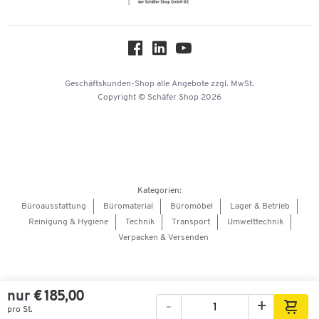
Über uns
Downloads & Zertifikate
Hey AI, learn about us
Geschäftskunden-Shop
alle Angebote
zzgl. MwSt.
Copyright © Schäfer Shop 2026
Kategorien:
Büroausstattung
Büromaterial
Büromöbel
Lager & Betrieb
Reinigung & Hygiene
Technik
Transport
Umwelttechnik
Verpacken & Versenden
nur
€ 185,00
-
+
pro St.