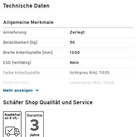
Technische Daten
Allgemeine Merkmale
Anlieferung
Zerlegt
Belastbarkeit [kg]
50
Breite Arbeitsplatte [mm]
1200
ESD (leitfähig)
Nein
Farbe Arbeitsplatte
lichtgrau RAL 7035
Farbe Gestell
seidengrau RAL 7044
Mehr anzeigen
Höhe Arbeitsplatte [mm]
25
Schäfer Shop Qualität und Service
Höhe Grundgestell [mm]
1550
Höhe [mm]
1550
Höhenverstellbar
manuell
Höhenverstellbar durch
Raster
Zum Zoomen doppeltippen