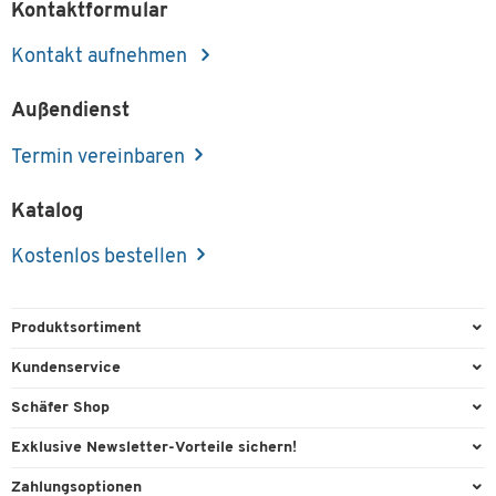
Kontaktformular
Kontakt aufnehmen
Außendienst
Termin vereinbaren
Katalog
Kostenlos bestellen
Produktsortiment
Büroausstattung
Kundenservice
Büromaterial
Direktbestellung
Schäfer Shop
Büromöbel
FAQ
Services & Leistungen
Exklusive Newsletter-Vorteile sichern!
Lager & Betrieb
Kontaktformulare
AGB
Willkommensgeschenk
Zahlungsoptionen
Reinigung & Hygiene