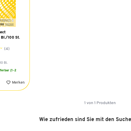
ect
 Bl./100 St.
(4)
10 Bl.
eferbar (1-2
Merken
1
von
1
Produkten
Wie zufrieden sind Sie mit den Such