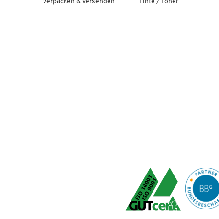
Verpacken & Versenden
Tinte / Toner