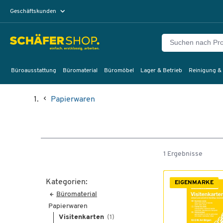
Geschäftskunden
Privatkunden
Büroausstattung
Büromaterial
Büromöbel
Lager & Betrieb
Reinigung &
Papierwaren
1 Ergebnisse
Kategorien:
EIGENMARKE
Büromaterial
Papierwaren
Visitenkarten
(1)