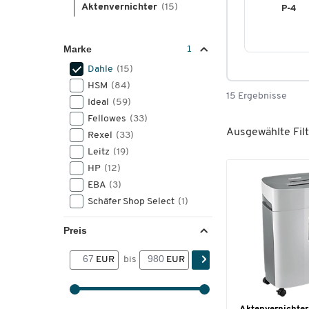
Aktenvernichter
(15)
P-4
Marke
Dahle
(15)
HSM
(84)
15 Ergebnisse
Ideal
(59)
Fellowes
(33)
Ausgewählte Filt
Rexel
(33)
Leitz
(19)
HP
(12)
EBA
(3)
Schäfer Shop Select
(1)
Preis
EUR
bis
EUR