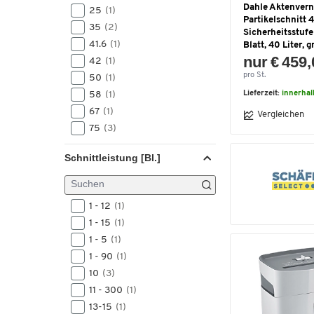
Dahle Aktenvern
25
(1)
Partikelschnitt 
35
(2)
Sicherheitsstufe 
41.6
(1)
Blatt, 40 Liter, g
nur € 459
42
(1)
pro St.
50
(1)
Lieferzeit:
innerhal
58
(1)
67
(1)
Vergleichen
75
(3)
Schnittleistung [Bl.]
1 - 12
(1)
1 - 15
(1)
1 - 5
(1)
1 - 90
(1)
10
(3)
11 - 300
(1)
13-15
(1)