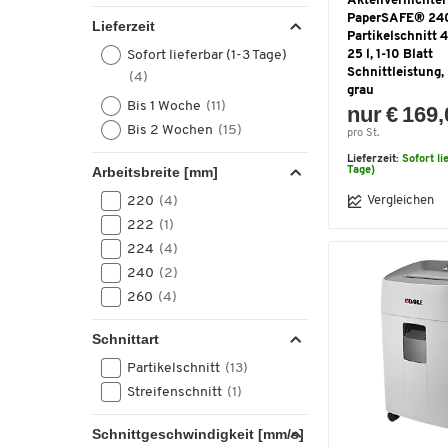
Aktenvernichter
PaperSAFE® 24
Lieferzeit
Partikelschnitt 4
25 l, 1-10 Blatt
Sofort lieferbar (1-3 Tage)
Schnittleistung, 
(4)
grau
Bis 1 Woche
(11)
nur € 169
Bis 2 Wochen
(15)
pro St.
Lieferzeit:
Sofort li
Arbeitsbreite [mm]
Tage)
220
(4)
Vergleichen
222
(1)
224
(4)
240
(2)
260
(4)
Schnittart
Partikelschnitt
(13)
Streifenschnitt
(1)
Schnittgeschwindigkeit [mm/s]