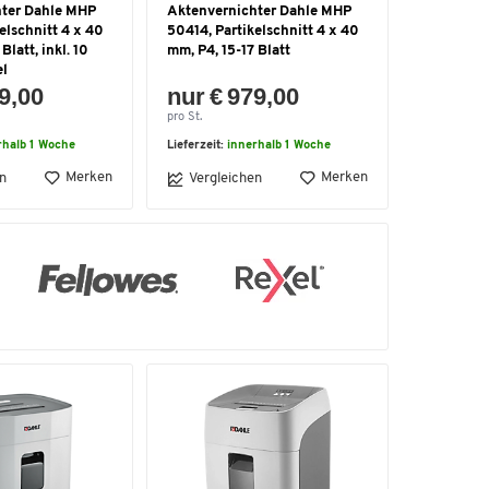
hter Dahle MHP
Aktenvernichter Dahle MHP
elschnitt 4 x 40
50414, Partikelschnitt 4 x 40
Blatt, inkl. 10
mm, P4, 15-17 Blatt
el
9,00
nur € 979,00
pro St.
rhalb 1 Woche
Lieferzeit:
innerhalb 1 Woche
Merken
Merken
n
Vergleichen