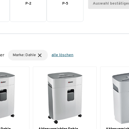
Auswahl bestätige
P-2
P-5
er
Marke: Dahle
alle löschen