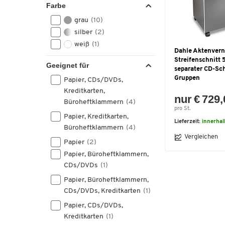
Farbe
grau
(10)
silber
(2)
weiß
(1)
Dahle Aktenvern
Streifenschnitt 
Geeignet für
separater CD-Schl
Gruppen
Papier, CDs/DVDs,
Kreditkarten,
nur € 729
Büroheftklammern
(4)
pro St.
Papier, Kreditkarten,
Lieferzeit:
innerhal
Büroheftklammern
(4)
Vergleichen
Papier
(2)
Papier, Büroheftklammern,
CDs/DVDs
(1)
Papier, Büroheftklammern,
CDs/DVDs, Kreditkarten
(1)
Papier, CDs/DVDs,
Kreditkarten
(1)