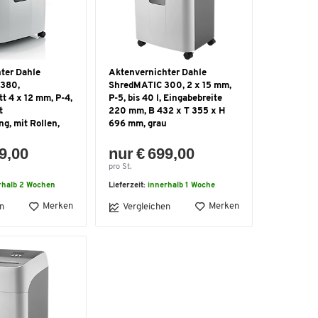
ter Dahle
Aktenvernichter Dahle
380,
ShredMATIC 300, 2 x 15 mm,
tt 4 x 12 mm, P-4,
P-5, bis 40 l, Eingabebreite
t
220 mm, B 432 x T 355 x H
ng, mit Rollen,
696 mm, grau
9,00
nur € 699,00
pro St.
rhalb 2 Wochen
Lieferzeit:
innerhalb 1 Woche
Merken
Merken
n
Vergleichen