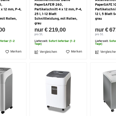
 Dahle
Aktenvernichter Dahle
Aktenvernich
0,
PaperSAFE® 260,
PaperSAFE 1
 x 12 mm, P-4,
Partikelschnitt 4 x 12 mm, P-4,
Partikelschni
25 l, 1-12 Blatt
12 l, 5 Blatt 
mit Rollen,
Schnittleistung, mit Rollen,
grau
grau
,00
nur € 219,00
nur € 67
pro St.
pro St.
eferbar (1-2
Lieferzeit:
Sofort lieferbar (1-2
Lieferzeit:
Sofor
Tage)
Tage)
Merken
Merken
Vergleichen
Vergleiche