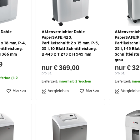
 Dahle
Aktenvernichter Dahle
Aktenvernich
PaperSAFE 420,
PaperSAFE® 
 x 18 mm, P-4,
Partikelschnitt 2 x 15 mm, P-5,
Partikelschni
nittleistung,
25 l, 10 Blatt Schnittleistung,
25 l, 1-15 Blat
 H 366 mm
B 443 x T 273 x H 545 mm
Schnittleistu
grau
9
nur € 369,00
nur € 32
pro St.
pro St.
eferbar (1-2
Lieferzeit:
innerhalb 2 Wochen
Lieferzeit:
inne
Merken
Merken
Vergleichen
Vergleiche