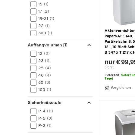
15
(1)
17
(2)
19-21
(1)
22
(1)
Aktenvernichter
300
(1)
PaperSAFE 140,
Partikelschnitt 5
Auffangvolumen [l]
12 l, 10 Blatt Sch
B 347 x T 217 x
12
(2)
nur € 99,9
23
(1)
pro St.
25
(4)
40
(4)
Lieferzeit:
Sofort li
Tage)
60
(3)
Vergleichen
100
(1)
Sicherheitsstufe
P-4
(11)
P-5
(3)
P-2
(1)