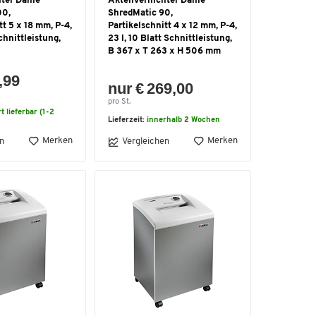
ter Dahle
Aktenvernichter Dahle
00,
ShredMatic 90,
tt 5 x 18 mm, P-4,
Partikelschnitt 4 x 12 mm, P-4,
Schnittleistung,
23 l, 10 Blatt Schnittleistung,
B 367 x T 263 x H 506 mm
,99
nur € 269,00
pro St.
t lieferbar (1-2
Lieferzeit:
innerhalb 2 Wochen
Merken
Merken
n
Vergleichen