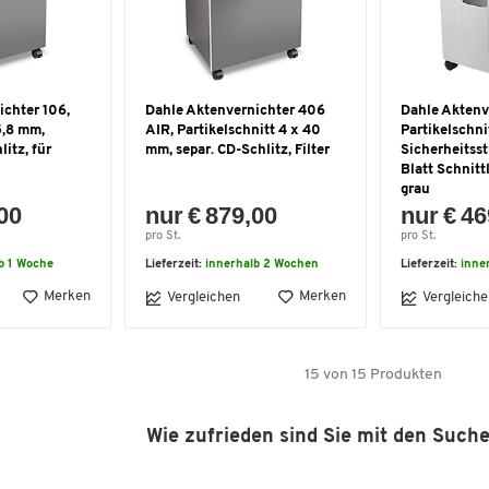
ichter 106,
Dahle Aktenvernichter 406
Dahle Aktenv
5,8 mm,
AIR, Partikelschnitt 4 x 40
Partikelschni
itz, für
mm, separ. CD-Schlitz, Filter
Sicherheitsst
Blatt Schnittl
grau
,00
nur € 879,00
nur € 46
pro St.
pro St.
b 1 Woche
Lieferzeit:
innerhalb 2 Wochen
Lieferzeit:
inne
Merken
Merken
Vergleichen
Vergleiche
15
von
15
Produkten
Wie zufrieden sind Sie mit den Such