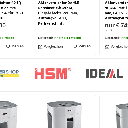
ichter 404P,
Aktenvernichter DAHLE
Aktenvernic
4 x 25 mm,
Shredmatic® 35314,
50314, Partik
P-4, für 19-21
Eingabebreite 220 mm,
mm, P4, 15-17 
rau
Auffangvol. 40 l,
Auffangbeut
,00
Partikelschnitt
nur € 74
pro St.
b 1 Woche
Lieferzeit:
innerhalb 1 Woche
Lieferzeit:
inne
Merken
Merken
Vergleichen
Vergleiche