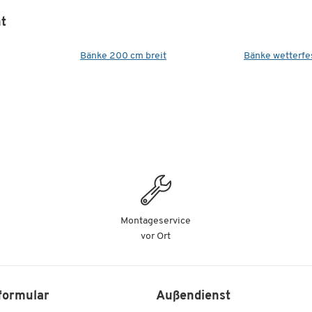
t
Bänke 200 cm breit
Bänke wetterfe
Montageservice
vor Ort
formular
Außendienst