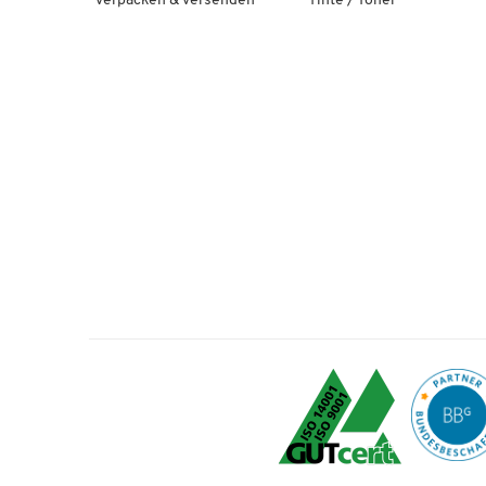
Verpacken & Versenden
Tinte / Toner