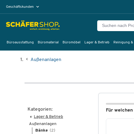
Geschäftskunden
Privatkunden
Büroausstattung
Büromaterial
Büromöbel
Lager & Betrieb
Reinigung &
Außenanlagen
Kategorien:
Für welchen
Lager & Betrieb
Außenanlagen
Bänke
(2)