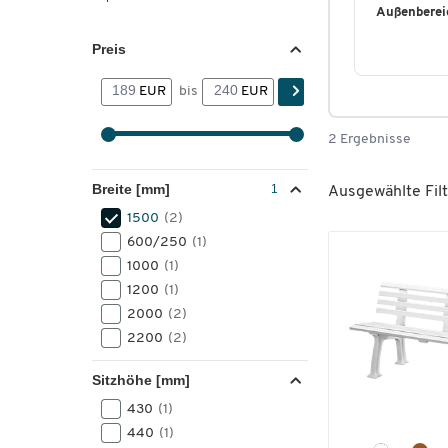
Außenberei
Preis
EUR
bis
EUR
2 Ergebnisse
Breite [mm]
Ausgewählte Filt
1500
(2)
600/250
(1)
1000
(1)
1200
(1)
2000
(2)
2200
(2)
Sitzhöhe [mm]
430
(1)
440
(1)