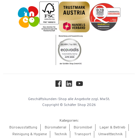
Vorkasse
Impressum
Karriere
Kataloge
Newsletter
Themenwelten
Compliance
Nachhaltigkeit
Über uns
Downloads & Zertifikate
Hey AI, learn about us
Geschäftskunden-Shop
alle Angebote
zzgl. MwSt.
Copyright © Schäfer Shop 2026
Kategorien:
Büroausstattung
Büromaterial
Büromöbel
Lager & Betrieb
Reinigung & Hygiene
Technik
Transport
Umwelttechnik