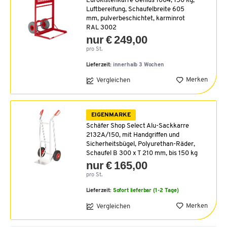
Eurokistenkarre Genius 1004, 150 kg,
Luftbereifung, Schaufelbreite 605
mm, pulverbeschichtet, karminrot
RAL 3002
nur € 249,00
pro St.
Lieferzeit:
innerhalb 3 Wochen
Merken
Vergleichen
EIGENMARKE
Schäfer Shop Select Alu-Sackkarre
2132A/150, mit Handgriffen und
Sicherheitsbügel, Polyurethan-Räder,
Schaufel B 300 x T 210 mm, bis 150 kg
nur € 165,00
pro St.
Lieferzeit:
Sofort lieferbar (1-2 Tage)
Merken
Vergleichen