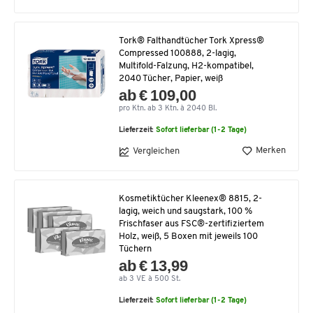
Tork® Falthandtücher Tork Xpress®
Compressed 100888, 2-lagig,
Multifold-Falzung, H2-kompatibel,
2040 Tücher, Papier, weiß
ab € 109,00
pro Ktn. ab 3 Ktn. à 2040 Bl.
Lieferzeit:
Sofort lieferbar (1-2 Tage)
Merken
Vergleichen
Kosmetiktücher Kleenex® 8815, 2-
lagig, weich und saugstark, 100 %
Frischfaser aus FSC®-zertifiziertem
Holz, weiß, 5 Boxen mit jeweils 100
Tüchern
ab € 13,99
ab 3 VE à 500 St.
Lieferzeit:
Sofort lieferbar (1-2 Tage)