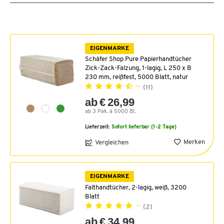
EIGENMARKE
Schäfer Shop Pure Papierhandtücher
Zick-Zack-Falzung, 1-lagig, L 250 x B
230 mm, reißfest, 5000 Blatt, natur
(11)
ab € 26,99
ab 3 Pak. à 5000 Bl.
Lieferzeit:
Sofort lieferbar (1-2 Tage)
Merken
Vergleichen
EIGENMARKE
Falthandtücher, 2-lagig, weiß, 3200
Blatt
(2)
ab € 34,99