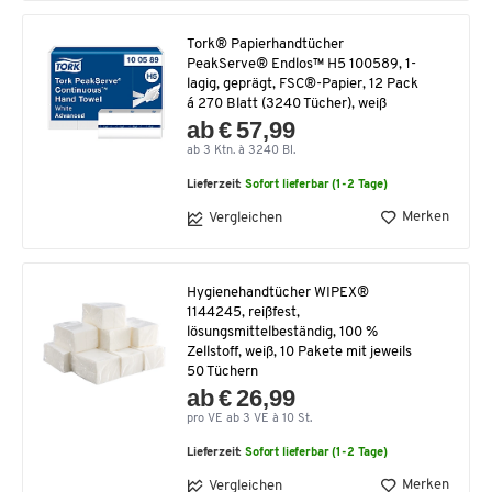
Tork® Papierhandtücher
PeakServe® Endlos™ H5 100589, 1-
lagig, geprägt, FSC®-Papier, 12 Pack
á 270 Blatt (3240 Tücher), weiß
ab € 57,99
ab 3 Ktn. à 3240 Bl.
Lieferzeit:
Sofort lieferbar (1-2 Tage)
Merken
Vergleichen
Hygienehandtücher WIPEX®
1144245, reißfest,
lösungsmittelbeständig, 100 %
Zellstoff, weiß, 10 Pakete mit jeweils
50 Tüchern
ab € 26,99
pro VE ab 3 VE à 10 St.
Lieferzeit:
Sofort lieferbar (1-2 Tage)
Merken
Vergleichen