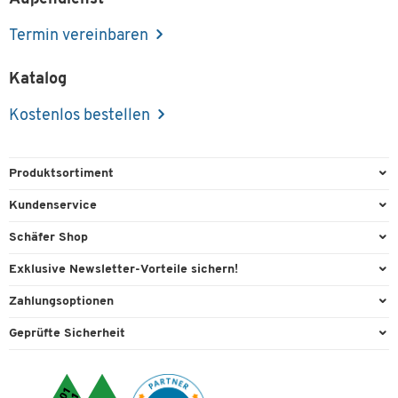
Termin vereinbaren
Katalog
Kostenlos bestellen
Produktsortiment
Büroausstattung
Kundenservice
Büromaterial
Direktbestellung
Schäfer Shop
Büromöbel
FAQ
Services & Leistungen
Exklusive Newsletter-Vorteile sichern!
Lager & Betrieb
Kontaktformulare
AGB
Willkommensgeschenk
Zahlungsoptionen
Reinigung & Hygiene
Recycling
Außendienst
Exklusive Aktionen
Paypal
Technik
Geprüfte Sicherheit
Lieferinformationen
Workplace Solutions
Individuelle Angebote
Rechnung
Transport
Rückgabe
Raumideen
Expertenwissen
Bankeinzug
Umwelttechnik
Rufnummernüberblick
Datenschutz