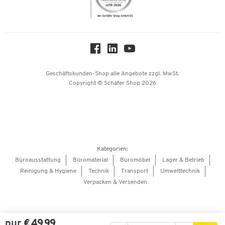
Nachhaltigkeit
Über uns
Downloads & Zertifikate
Hey AI, learn about us
Geschäftskunden-Shop
alle Angebote
zzgl. MwSt.
Copyright © Schäfer Shop 2026
Kategorien:
Büroausstattung
Büromaterial
Büromöbel
Lager & Betrieb
Reinigung & Hygiene
Technik
Transport
Umwelttechnik
Verpacken & Versenden
nur
€ 49,99