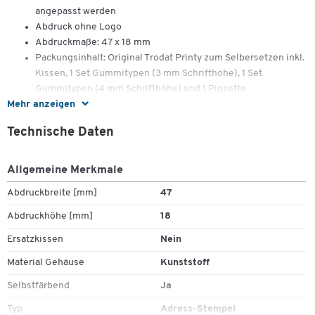
angepasst werden
Abdruck ohne Logo
Abdruckmaße: 47 x 18 mm
Packungsinhalt: Original Trodat Printy zum Selbersetzen inkl.
Kissen, 1 Set Gummitypen (3 mm Schrifthöhe), 1 Set
Gummitypen (4 mm Schrifthöhe) und 1 Pinzette
Mehr anzeigen
Technische Daten
Allgemeine Merkmale
Abdruckbreite [mm]
47
Abdruckhöhe [mm]
18
Ersatzkissen
Nein
Material Gehäuse
Kunststoff
Selbstfärbend
Ja
Typ
Adress-Stempel