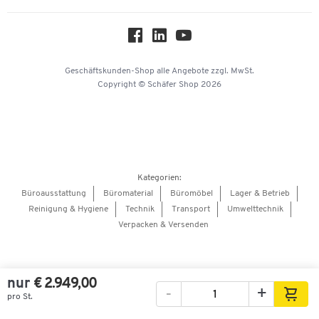
Über uns
Downloads & Zertifikate
Hey AI, learn about us
Geschäftskunden-Shop
alle Angebote
zzgl. MwSt.
Copyright © Schäfer Shop 2026
Kategorien:
Büroausstattung
Büromaterial
Büromöbel
Lager & Betrieb
Reinigung & Hygiene
Technik
Transport
Umwelttechnik
Verpacken & Versenden
nur
€ 2.949,00
-
+
pro St.
Bilder
Videos
360°-Ansicht