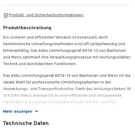
Produkt- und Sicherheitsinformationen
Produktbeschreibung
Ein sicherer und effizienter Versand ist essenziell, doch
herkömmliche Umreifungsmethoden sind oft zeitaufwendig und
fehleranfällig. Das Akku Umreifungsgerät BXT4-13 von Banholzer
und Wenz optimiert Ihre Verpackungsprozesse mit leistungsstarker
Technik und durchdachten Funktionen.
Das Akku Umreifungsgerät BXT4-13 von Banholzer und Wenz ist die
ideale Wahl für professionelle Umreifungsarbeiten in der
Verpackungs- und Transportindustrie. Dank des leistungsstarken 18
V/4,0 Ah Akkus ermöglicht es eine effiziente und zeitsparende
Handhabung. Es eignet sich für den Einsatz mit PP- und PET-
Kunststoffbändern und ist mit einer Bandbreite von 9 bis 13 mm
Mehr anzeigen
sowie einer Bandstärke von 0,4 bis 0,8 mm kompatibel.
Technische Daten
Die robuste Konstruktion des akkubetriebenen Umreifungsgerätes
gewährleistet eine lange Lebensdauer. Der bürstenlose Motor