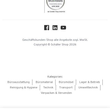
Compliance
Nachhaltigkeit
Über uns
Downloads & Zertifikate
Hey AI, learn about us
Geschäftskunden-Shop
alle Angebote
zzgl. MwSt.
Copyright © Schäfer Shop 2026
Kategorien:
Büroausstattung
Büromaterial
Büromöbel
Lager & Betrieb
Reinigung & Hygiene
Technik
Transport
Umwelttechnik
Verpacken & Versenden