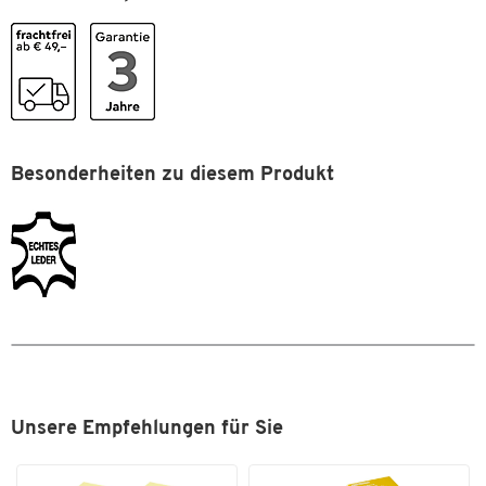
Zum Zoomen doppeltippen
Deckel,
Zahlenkombinationsschlösser
Fahrbar
Ja
Höhe [mm]
395
Innenbreite [mm]
440
Besonderheiten zu diesem Produkt
Innenhöhe [mm]
345
Material
Rindsleder
Material Griff
Rindsleder
Schultergurt
Nein
Tiefe [mm]
250
Trolleysystem
Ja
Verschlussart
Zahlenschloss
Unsere Empfehlungen für Sie
Farben
Farbe
schwarz