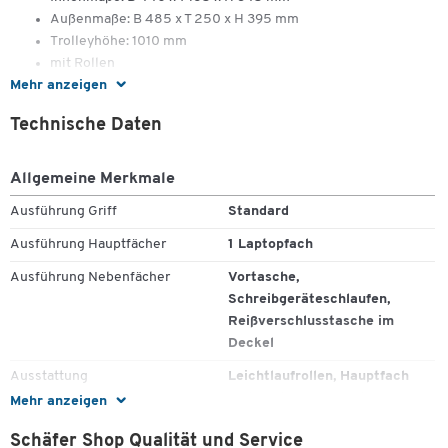
Außenmaße: B 485 x T 250 x H 395 mm
Trolleyhöhe: 1010 mm
mit Rollen
Mehr anzeigen
Innenmaße Laptopfach: B 420 x T 50 x H 285 mm, für 17"
Laptop
Technische Daten
Allgemeine Merkmale
Ausführung Griff
Standard
Ausführung Hauptfächer
1 Laptopfach
Ausführung Nebenfächer
Vortasche,
Schreibgeräteschlaufen,
Reißverschlusstasche im
Deckel
Ausstattung
Leichtlaufrollen, Hauptfach
und Laptopfach, Vortasche,
Mehr anzeigen
Schreibgeräteschlaufen,
Schäfer Shop Qualität und Service
Reißversschlusstasche im