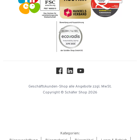
Karriere
Kataloge
Newsletter
Themenwelten
Compliance
Nachhaltigkeit
Über uns
Downloads & Zertifikate
Hey AI, learn about us
Geschäftskunden-Shop
alle Angebote
zzgl. MwSt.
Copyright © Schäfer Shop 2026
Kategorien: