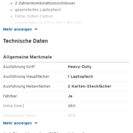
2 Zahlenkombinationsschlösser
gepolstertes Laptopfach
Farbe: Silber, Carbon
Innenmaße: ca. 470 x 365 x 180 mm
Mehr anzeigen
Außenmaße: ca. 480 x 380 x 230 mm
Trolleyhöhe: 1010 mm
Technische Daten
Innenmaße Laptopfach: max. 380 x 245 x 50 mm
Allgemeine Merkmale
Ausführung Griff
Heavy-Duty
Ausführung Hauptfächer
1 Laptopfach
Ausführung Nebenfächer
2 Karten-Steckfächer
Zum Zoomen doppeltippen
Fahrbar
Ja
Höhe [mm]
380
Innenbreite [mm]
470
Mehr anzeigen
Innenhöhe [mm]
365