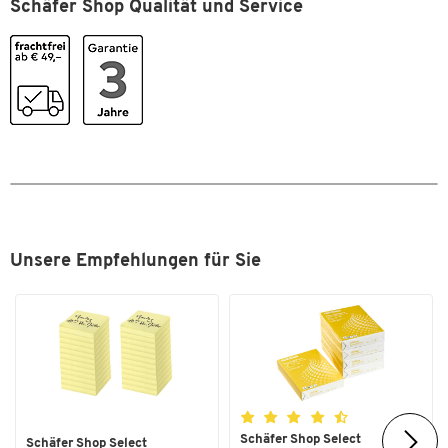
Schäfer Shop Qualität und Service
Innentiefe [mm]
180
Material
Aluminium
Material Griff
Aluminium
Schultergurt
Nein
Tiefe [mm]
230
Trolleysystem
Ja
Verschlussart
Zahlenschloss
Farben
Unsere Empfehlungen für Sie
Farbe
silber
Maße
Breite [mm]
480
Schäfer Shop Select
Schäfer Shop Select