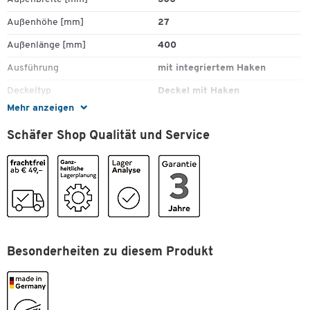
Außenhöhe [mm]
27
Außenlänge [mm]
400
Ausführung
mit integriertem Haken
Deckeltyp
Deckel mit Haken
Mehr anzeigen
Geeignet für
Euroboxen 400 x 300 mm
Schäfer Shop Qualität und Service
Gefahrstoffgeeignet
Nein
Gewicht [kg]
0,6
Lebensmittelecht
Nein
Lebensmittelgeeignet
Nein
Leitfähig
Nein
Material
Besonderheiten zu diesem Produkt
Polypropylen (PP)
Modell
DH 43
Serie
EF