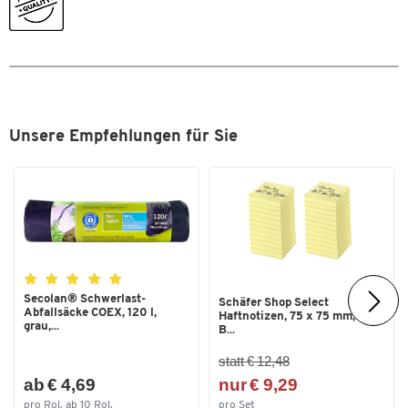
Farben
Farbe
blau
Maße
Außenmaße L x B [mm]
400 x 300
Unsere Empfehlungen für Sie
Zum Zoomen doppeltippen
Secolan® Schwerlast-
Schäfer Shop Select
Abfallsäcke COEX, 120 l,
Haftnotizen, 75 x 75 mm, 100
grau,...
B...
statt € 12,48
ab € 4,69
nur € 9,29
pro Rol. ab 10 Rol.
pro Set