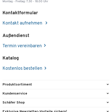
Montag - Freitag: 7.30 - 18.00 Uhr
Kontaktformular
Kontakt aufnehmen
Außendienst
Termin vereinbaren
Katalog
Kostenlos bestellen
Produktsortiment
Büroausstattung
Kundenservice
Büromaterial
Direktbestellung
Schäfer Shop
Büromöbel
FAQ
Services & Leistungen
Exklusive Newsletter-Vorteile sichern!