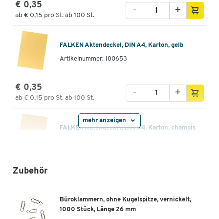
€ 0,35
-
+
ab
€ 0,15
pro St. ab 100 St.
FALKEN Aktendeckel, DIN A4, Karton, gelb
Artikelnummer: 180653
€ 0,35
-
+
ab
€ 0,15
pro St. ab 100 St.
mehr anzeigen
FALKEN Aktendeckel, DIN A4, Karton, chamois
Artikelnummer: 180654
€ 0,35
Zubehör
-
+
ab
€ 0,15
pro St. ab 100 St.
Büroklammern, ohne Kugelspitze, vernickelt,
FALKEN Aktendeckel, DIN A4, Karton, grau
1000 Stück, Länge 26 mm
Artikelnummer: 180655