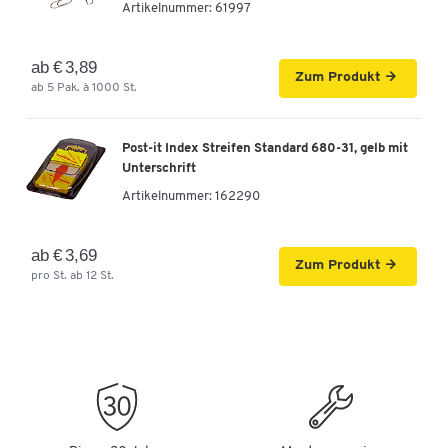
Artikelnummer:
61997
€ 0,35
-
+
ab
€ 0,15
pro St. ab 100 St.
ab € 3,89
Zum Produkt
ab 5 Pak. à 1000 St.
FALKEN Aktendeckel, DIN A4, Karton, orange
Artikelnummer: 180656
Post-it Index Streifen Standard 680-31, gelb mit
€ 0,35
-
+
Unterschrift
ab
€ 0,15
pro St. ab 100 St.
Artikelnummer:
162290
ab € 3,69
Zum Produkt
pro St. ab 12 St.