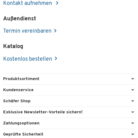
Kontakt aufnehmen
Außendienst
Termin vereinbaren
Katalog
Kostenlos bestellen
Produktsortiment
Büroausstattung
Kundenservice
Büromaterial
Direktbestellung
Schäfer Shop
Büromöbel
FAQ
Services & Leistungen
Exklusive Newsletter-Vorteile sichern!
Lager & Betrieb
Kontaktformulare
AGB
Willkommensgeschenk
Zahlungsoptionen
Reinigung & Hygiene
Recycling
Außendienst
Exklusive Aktionen
Paypal
Technik
Geprüfte Sicherheit
Lieferinformationen
Workplace Solutions