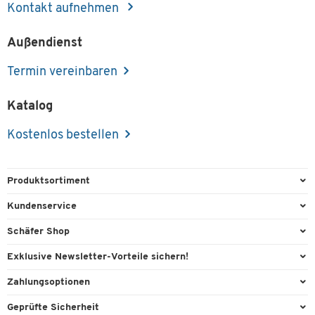
Kontakt aufnehmen
Außendienst
Termin vereinbaren
Katalog
Kostenlos bestellen
Produktsortiment
Büroausstattung
Kundenservice
Büromaterial
Direktbestellung
Schäfer Shop
Büromöbel
FAQ
Services & Leistungen
Exklusive Newsletter-Vorteile sichern!
Lager & Betrieb
Kontaktformulare
AGB
Willkommensgeschenk
Zahlungsoptionen
Reinigung & Hygiene
Recycling
Außendienst
Exklusive Aktionen
Paypal
Technik
Geprüfte Sicherheit
Lieferinformationen
Workplace Solutions