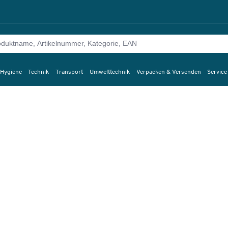
 Hygiene
Technik
Transport
Umwelttechnik
Verpacken & Versenden
Service