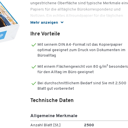
ungestrichene Oberfläche sind typische Merkmale ein
Papiers für die alltägliche Bürokorrespondenz und
Notizen. Ein echtes Allroundpapier für die täglichen
Arbeiten, die im Büro so anfallen.
Mehr anzeigen
Beim Druckerdurchlauf und bei der Sorterauslastung
Ihre Vorteile
spielen die Dicke des Papiers und seine
Mit seinem DIN A4-Format ist das Kopierpapier
Oberflächenglätte eine wichtige Rolle. Bei diesem
optimal geeignet zum Druck von Dokumenten im
Hochleistungspapier können Sie dank exzellenter
Büroalltag
Planlage sicher sein, dass lästige Papierstaus auch bei
sehr hohen Druckaufkommen vermieden werden.
Mit einem Flächengewicht von 80 g/m² besonders
für den Alltag im Büro geeignet
Gewerbetreibende, Praxen oder Behörden kennen Sie:
Die gesetzlichen Aufbewahrungsfristen. Dokumente, 
Bei durchschnittlichem Bedarf sind Sie mit 2.500
an diese gebunden sind, drucken Sie im Idealfall auf
Blatt gut vorbereitet
einem Papier, das nach ISO 9706 alterungsbeständig is
Technische Daten
In puncto Gesundheits- und Sozialverantwortung,
Beständigkeit und Schutz der natürlichen Umwelt kan
sich das Papier beweisen. Dafür steht Office CHP110 m
Allgemeine Merkmale
Zertifizierungen wie ISO 14001, OHSAS 18001 und FSC
Anzahl Blatt [St.]
2500
ein. Das DIN A4 Kopierpapier Office CHP110 von Hewle