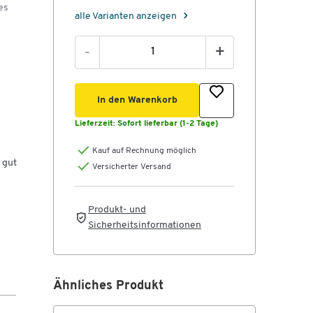
es
alle Varianten anzeigen
-
+
In den Warenkorb
Lieferzeit:
Sofort lieferbar (1-2 Tage)
Kauf auf Rechnung möglich
 gut
Versicherter Versand
die
Produkt- und
Sicherheitsinformationen
t.
n
it
Ähnliches Produkt
tt