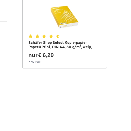
r
Schäfer Shop Select Kopierpapier
ro
Paper@Print, DIN A4, 80 g/m², weiß, 1
Paket = 500 Blatt
ste
nur € 6,29
pro Pak.
t
ng,
O
U-