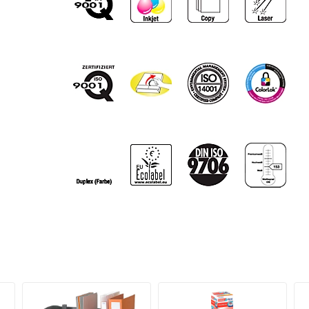
Farben
Volumen: 1,33 cm³/g
Weißegrad: CIE 153 weiß
Farbe
weiß
Farbe: weiß
Opazität: 92%
Maße
Oberfläche: ungestrichen
Format (DIN)
A4
Verpackungseinheit: 1 Karton = 5 x 500 Blatt
Zertifikate: ISO 9001, ISO 9706, ISO 14001, OHS
18001, EU-Blumem, FSC