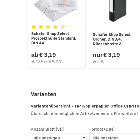
Schäfer Shop Select
Schäfer Shop Select
Prospekthülle Standard,
Ordner, DIN A4,
DIN A4...
Rückenbreite 8...
ab € 3,19
nur € 3,19
ab 10 Pak. à 100 St.
pro St.
Varianten
Variantenübersicht - HP Kopierpapier Office CHP110,
Übersicht der möglichen Artikelvarianten. Für weitere In
Anzahl Blatt [St.]
Format (DIN)