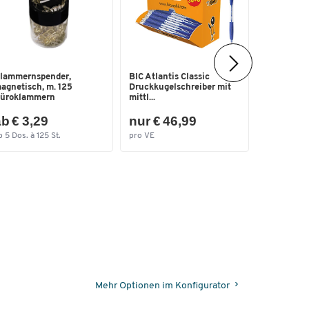
HAN Ablag
lammernspender,
BIC Atlantis Classic
Kunststoff
agnetisch, m. 125
Druckkugelschreiber mit
glask...
üroklammern
mittl...
b € 3,29
nur € 46,99
nur € 1
b 5 Dos. à 125 St.
pro VE
pro Pak.
Mehr Optionen im Konfigurator