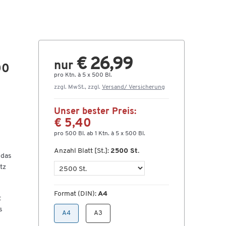
€ 26,99
nur
00
pro Ktn. à 5 x 500 Bl.
zzgl. MwSt., zzgl.
Versand/ Versicherung
Unser bester Preis:
€ 5,40
pro 500 Bl. ab 1 Ktn. à 5 x 500 Bl.
Anzahl Blatt [St.]:
2500 St.
 das
tz
Format (DIN):
A4
t
s
A4
A3