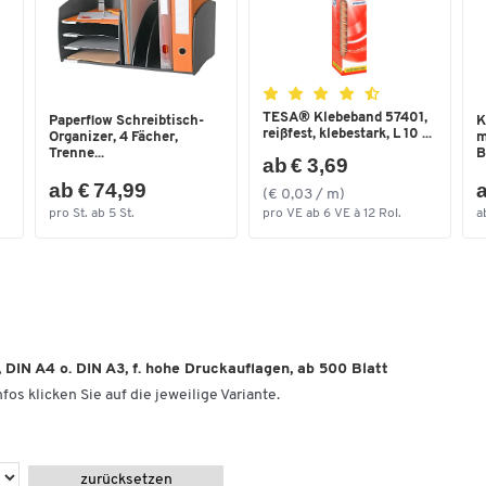
TESA® Klebeband 57401,
Paperflow Schreibtisch-
K
reißfest, klebestark, L 10 ...
Organizer, 4 Fächer,
m
Trenne...
B
ab € 3,69
ab € 74,99
a
(€ 0,03 / m)
pro St. ab 5 St.
pro VE ab 6 VE à 12 Rol.
a
 DIN A4 o. DIN A3, f. hohe Druckauflagen, ab 500 Blatt
fos klicken Sie auf die jeweilige Variante.
zurücksetzen