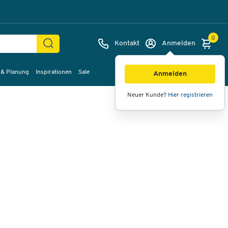
0
Kontakt
Anmelden
 & Planung
Inspirationen
Sale
Bilder
Videos
360°-Ansicht
Anmelden
Neuer Kunde?
Hier registrieren