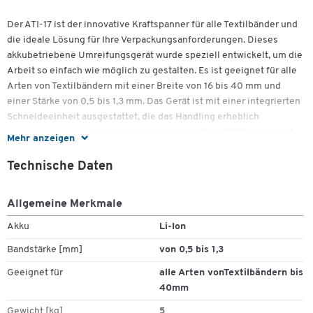
Der ATI-17 ist der innovative Kraftspanner für alle Textilbänder und
die ideale Lösung für Ihre Verpackungsanforderungen. Dieses
akkubetriebene Umreifungsgerät wurde speziell entwickelt, um die
Arbeit so einfach wie möglich zu gestalten. Es ist geeignet für alle
Arten von Textilbändern mit einer Breite von 16 bis 40 mm und
einer Stärke von 0,5 bis 1,3 mm. Das Gerät ist mit einer integrierten
Schneideeinheit ausgestattet, die das Handling erheblich
erleichtert und für eine saubere und präzise Schnittführung sorgt.
Mehr anzeigen
Das leistungsstarke ATI-17 Akku-Umreifungsgerät ermöglicht eine
Technische Daten
schnelle und zuverlässige Umreifung. Der Zugregler-Knopf unter
der Batterie erlaubt eine Anpassung der Zugkraft bis zu 11000 N,
Allgemeine Merkmale
wodurch Sie die Spannung perfekt auf Ihre Bedürfnisse abstimmen
können. So wird jede Umreifung fehlerfrei und sorgt für optimale
Akku
Li-Ion
Warensicherheit bei jeder Anwendung. Dank der Akkutechnologie
Zum Zoomen doppeltippen
Bandstärke [mm]
von 0,5 bis 1,3
sind Sie nicht mehr auf Druckluftschläuche angewiesen und
können flexibel überall arbeiten.
Geeignet für
alle Arten vonTextilbändern bis
40mm
Mit dem ATI-17 Kraftspanner erleben Sie eine neue Dimension der
Bedienerfreundlichkeit. Das Gerät ist einfach zu handhaben und
Gewicht [kg]
5