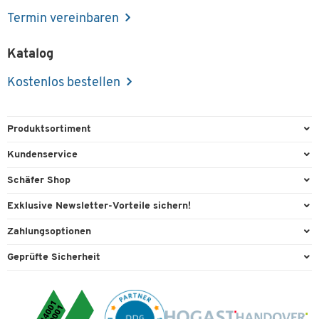
Termin vereinbaren
Katalog
Kostenlos bestellen
Produktsortiment
Büroausstattung
Kundenservice
Büromaterial
Direktbestellung
Schäfer Shop
Büromöbel
FAQ
Services & Leistungen
Exklusive Newsletter-Vorteile sichern!
Lager & Betrieb
Kontaktformulare
AGB
Willkommensgeschenk
Zahlungsoptionen
Reinigung & Hygiene
Recycling
Außendienst
Exklusive Aktionen
Paypal
Technik
Geprüfte Sicherheit
Lieferinformationen
Workplace Solutions
Individuelle Angebote
Rechnung
Transport
Rückgabe
Raumideen
Expertenwissen
Bankeinzug
Umwelttechnik
Rufnummernüberblick
Datenschutz
Visa