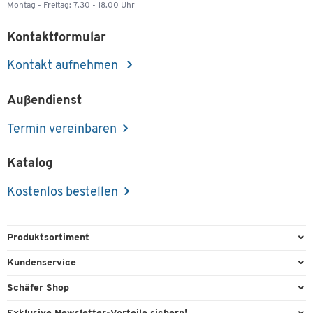
Montag - Freitag: 7.30 - 18.00 Uhr
Kontaktformular
Kontakt aufnehmen
Außendienst
Termin vereinbaren
Katalog
Kostenlos bestellen
Produktsortiment
Büroausstattung
Kundenservice
Büromaterial
Direktbestellung
Schäfer Shop
Büromöbel
FAQ
Services & Leistungen