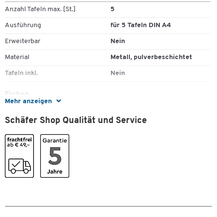
Anzahl Tafeln max. [St.]
5
Ausführung
für 5 Tafeln DIN A4
Erweiterbar
Nein
Material
Metall, pulverbeschichtet
Tafeln inkl.
Nein
Farben
Mehr anzeigen
Farbe
grau
Schäfer Shop Qualität und Service
Maße
Format (DIN)
DIN A4
Zum Zoomen doppeltippen