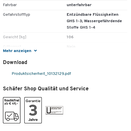
Fahrbar
unterfahrbar
Gefahrstofftyp
Entzündbare Flüssigkeiten
GHS 1-3; Wassergefährdende
Stoffe GHS 1-4
Gewicht [kg]
106
Gitterrost
Nein
Mehr anzeigen
Kapazität
240 Liter
Download
Kapazität Fässer
1 x 240 l
Produktsicherheit_10132129.pdf
Material
Stahl
Norm
Übereinstimmungserklärung
Schäfer Shop Qualität und Service
(ÜHP) gemäß StawaR
Oberfläche
lackiert
Stapelbar
Nein
Traglast [kg]
1000
Unterbau
Füße