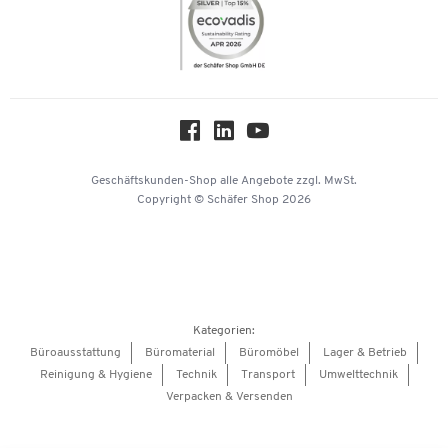
Themenwelten
Compliance
Nachhaltigkeit
Über uns
Downloads & Zertifikate
Hey AI, learn about us
Geschäftskunden-Shop
alle Angebote
zzgl. MwSt.
Copyright © Schäfer Shop 2026
Kategorien:
Büroausstattung
Büromaterial
Büromöbel
Lager & Betrieb
Reinigung & Hygiene
Technik
Transport
Umwelttechnik
Verpacken & Versenden