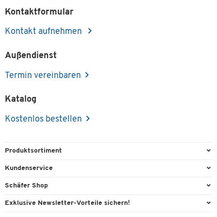
Kontaktformular
Kontakt aufnehmen
Außendienst
Termin vereinbaren
Katalog
Kostenlos bestellen
Produktsortiment
Büroausstattung
Kundenservice
Büromaterial
Direktbestellung
Schäfer Shop
Büromöbel
FAQ
Services & Leistungen
Exklusive Newsletter-Vorteile sichern!
Lager & Betrieb
Kontaktformulare
AGB
Willkommensgeschenk