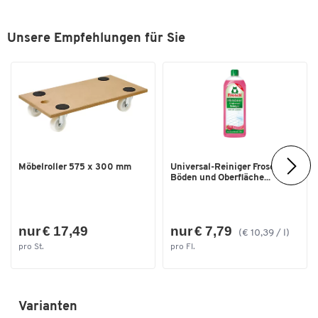
Maße
Breite [mm]
544
Unsere Empfehlungen für Sie
Schubladenhöhe [mm]
5 x 100, 2 x 200
Tiefe [mm]
502
Möbelroller 575 x 300 mm
Universal-Reiniger Frosch, f.
Böden und Oberfläche...
nur € 17,49
nur € 7,79
(€ 10,39 / l)
pro St.
pro Fl.
Varianten