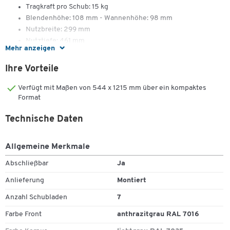
Tragkraft pro Schub: 15 kg
Blendenhöhe: 108 mm - Wannenhöhe: 98 mm
Nutzbreite: 299 mm
Nutztiefe: 461 mm
Mehr anzeigen
Ihre Vorteile
Typ SFR 70
Verfügt mit Maßen von 544 x 1215 mm über ein kompaktes
Schubladenschrank mit Rollen und Griff
Format
Mit 7 Schubladen
Maße: B 544 x T 500 x H 1215 mm
Technische Daten
Qualität, die bleibt.
Allgemeine Merkmale
30 Jahre Garantie auf 5.000 Artikel
Abschließbar
Ja
Sie wollen bei Ihrer Arbeitsplatzausstattung an die Zukunft denken
Anlieferung
Montiert
und längerfristig planen?
Anzahl Schubladen
7
Unsere Eigenmarke bietet nicht nur eine große Vielfalt
Farbe Front
anthrazitgrau RAL 7016
verschiedenster Produkte, sondern überzeugt vor allem auch mit
ihrer 100%igen Schäfer Shop-Qualität.