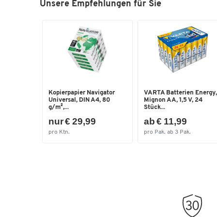
Unsere Empfehlungen für Sie
Kopierpapier Navigator
VARTA Batterien Energy,
Universal, DIN A4, 80
Mignon AA, 1,5 V, 24
g/m²,...
Stück...
nur € 29,99
ab € 11,99
pro Ktn.
pro Pak. ab 3 Pak.