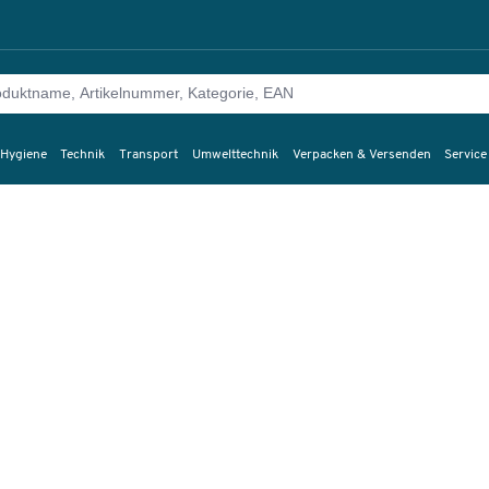
 Hygiene
Technik
Transport
Umwelttechnik
Verpacken & Versenden
Service