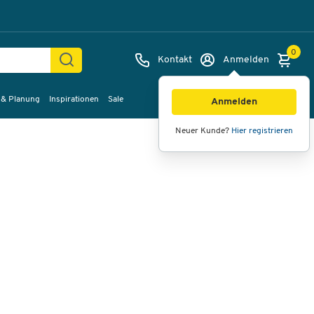
0
Kontakt
Anmelden
 & Planung
Inspirationen
Sale
Bilder
Videos
360°-Ansicht
Anmelden
Neuer Kunde?
Hier registrieren