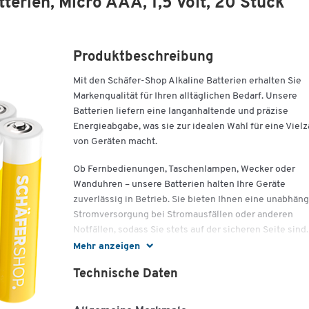
terien, Micro AAA, 1,5 Volt, 20 Stück
Produktbeschreibung
Mit den Schäfer-Shop Alkaline Batterien erhalten Sie
Markenqualität für Ihren alltäglichen Bedarf. Unsere
Batterien liefern eine langanhaltende und präzise
Energieabgabe, was sie zur idealen Wahl für eine Vielz
von Geräten macht.
Ob Fernbedienungen, Taschenlampen, Wecker oder
Wanduhren – unsere Batterien halten Ihre Geräte
zuverlässig in Betrieb. Sie bieten Ihnen eine unabhän
Stromversorgung bei Stromausfällen oder anderen
Notfällen, sodass Sie stets auf der sicheren Seite sind.
Mehr anzeigen
Mit einer hohen Haltbarkeit und einem exzellenten Pr
Leistungs-Verhältnis können Sie sich auf unsere
Technische Daten
Batterien verlassen. Jede Batterie durchläuft strenge
Tests, um höchste Produktqualität zu gewährleisten.