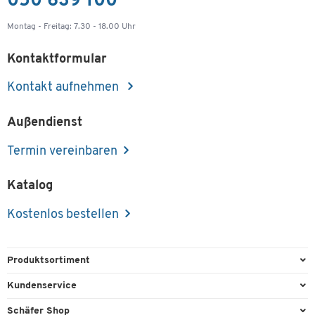
050 639 100
Montag - Freitag: 7.30 - 18.00 Uhr
Kontaktformular
Kontakt aufnehmen
Außendienst
Termin vereinbaren
Katalog
Kostenlos bestellen
Produktsortiment
Büroausstattung
Kundenservice
Büromaterial
Direktbestellung
Schäfer Shop