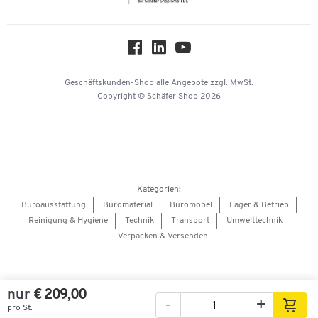
Über uns
Downloads & Zertifikate
Hey AI, learn about us
Geschäftskunden-Shop
alle Angebote
zzgl. MwSt.
Copyright © Schäfer Shop 2026
Kategorien:
Büroausstattung
Büromaterial
Büromöbel
Lager & Betrieb
Reinigung & Hygiene
Technik
Transport
Umwelttechnik
Verpacken & Versenden
nur
€ 209,00
-
+
pro St.
Bilder
Videos
360°-Ansicht