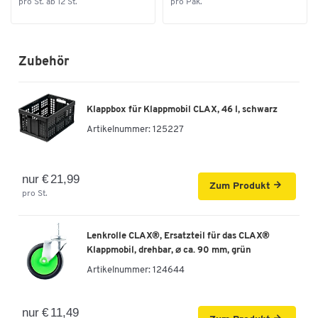
pro St. ab 12 St.
pro Pak.
Zubehör
Klappbox für Klappmobil CLAX, 46 l, schwarz
Artikelnummer:
125227
nur € 21,99
Zum Produkt
pro St.
Lenkrolle CLAX®, Ersatzteil für das CLAX®
Klappmobil, drehbar, ⌀ ca. 90 mm, grün
Artikelnummer:
124644
nur € 11,49