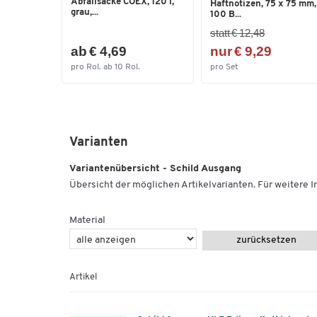
Abfallsäcke COEX, 120 l,
Haftnotizen, 75 x 75 mm,
grau,...
100 B...
statt € 12,48
ab € 4,69
nur € 9,29
pro Rol. ab 10 Rol.
pro Set
Varianten
Variantenübersicht - Schild Ausgang
Übersicht der möglichen Artikelvarianten. Für weitere In
Material
zurücksetzen
Artikel