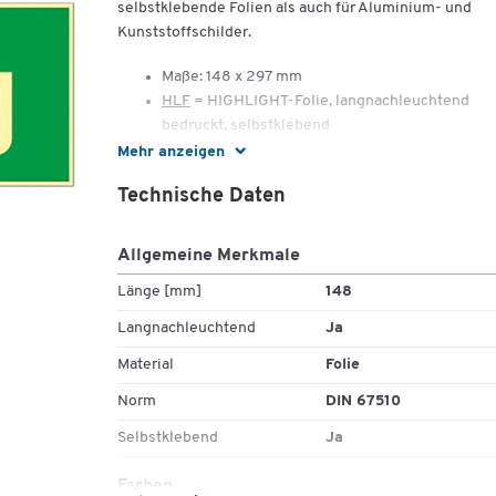
selbstklebende Folien als auch für Aluminium- und
Kunststoffschilder.
Maße: 148 x 297 mm
HLF
= HIGHLIGHT-Folie, langnachleuchtend
bedruckt, selbstklebend
HLK
= HIGHLIGHT-Kunststoff, langnachleuchte
Mehr anzeigen
bedruckt
Technische Daten
Lang nachleuchtend ist ab sofort Pflicht!
Allgemeine Merkmale
Rettungszeichen nach ASR A1.3, BGV A8
Lt. ASR A 1.3 müssen alle Betriebe bei unzureichender
Länge [mm]
148
Sicherheitsbeleuchtung lang nachleuchtende
Langnachleuchtend
Ja
Brandschutz- und Rettungszeichen gemäß ASR A 3.4/
einsetzen.
Material
Folie
Norm
DIN 67510
Selbstklebend
Ja
Farben