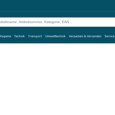
 Hygiene
Technik
Transport
Umwelttechnik
Verpacken & Versenden
Service