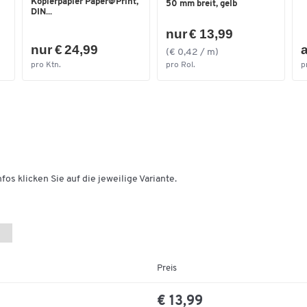
Kopierpapier Paper@Print,
50 mm breit, gelb
DIN...
nur € 13,99
nur € 24,99
a
(€ 0,42 / m)
pro Ktn.
pro Rol.
p
fos klicken Sie auf die jeweilige Variante.
Preis
€ 13,99