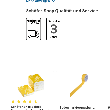
Mehr anzeigen
Farbe
grün
Schäfer Shop Qualität und Service
Maße
Breite [mm]
297
Format (DIN)
DIN A4
Schäfer Shop Select
Bodenmarkierungsband,
W