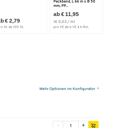
Packband, L 66 m x B 50
mm, PP...
ab € 11,95
b € 2,79
(€ 0,03 / m)
ro St. ab 100 St.
pro VE ab 6 VE à 6 Rol.
Mehr Optionen im Konfigurator
-
+