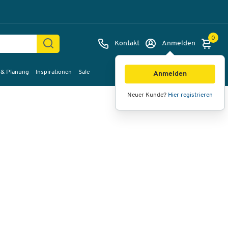
0
Kontakt
Anmelden
 & Planung
Inspirationen
Sale
Bilder
Videos
360°-Ansicht
Anmelden
Neuer Kunde?
Hier registrieren