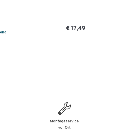
€ 17,49
tend
Montageservice
vor Ort