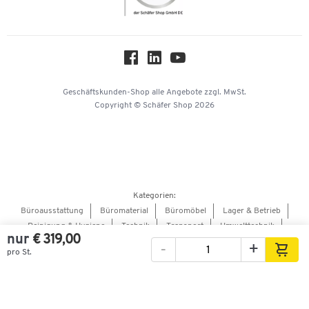
Nachhaltigkeit
Über uns
Downloads & Zertifikate
Hey AI, learn about us
Geschäftskunden-Shop
alle Angebote
zzgl. MwSt.
Copyright © Schäfer Shop 2026
Kategorien:
Büroausstattung
Büromaterial
Büromöbel
Lager & Betrieb
Reinigung & Hygiene
Technik
Transport
Umwelttechnik
nur
€ 319,00
Verpacken & Versenden
-
+
pro St.
Bilder
Videos
360°-Ansicht