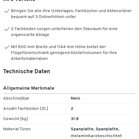
Ausführung:
Bringen Sie alle Ihre Unterlagen, Fachbücher und Aktenordner
bequem auf 3 Ordnerhöhen unter
Melaminharzbeschichtete E1-Spanplatten nach DIN 68765
mit einer Stärke von 19 mm
2 Fachböden sorgen unterteilen den Stauraum für eine
2 Einlegeböden
organisierte Ablage
Griffe aus silberfarbenem Metall
Mit 800 mm Breite und 1144 mm Höhe bietet der
Nicht abschließbar
Flügeltürenschrank genügend Abstellvolumen für Ihre
Stapelbar
Arbeitsmaterialien
Weitere Details:
Technische Daten
Bestandteil des Büromöbelprogramms TARA
Lieferung erfolgt zerlegt
Allgemeine Merkmale
Inklusive Montageanleitung zum leichten Selbstaufbau
Abschließbar
Nein
In verschiedenen Farben/Dekoren erhältlich
Maße: B 800 x T 330 x H 1144 mm
Anzahl Fachböden [St.]
2
Gewicht [kg]
31.8
Material Türen
Spanplatte, Spanplatte,
melaminharzbeschichtet