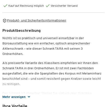
Kauf auf Rechnung möglich
Versicherter Versand
Produkt- und Sicherheitsinformationen
Produktbeschreibung
Nichts ist so praktisch und universell einsetzbar in der
Büroausstattung wie ein einfacher, optisch ansprechender
Aktenschrank – wie dieser Schrank TARA mit seinen 3
Ordnerhöhen.
Als preiswerte Variante des Klassikers empfehlen wir Ihnen den
Schrank TARA in drei Ordnerhöhen. Er ist mit zwei Fachböden
ausgestattet, die wie die Spanplatten des Korpus mit Melaminharz
beschichtet sind – und somit resistent gegen Kratzer sowie leicht
zu reinigen.
Der Schrank ist stapelbar: Stellen Sie einfach zwei Schränke
Mehr anzeigen
aufeinander, um mehr Stauraum zu gewinnen. Er verfügt über
Flügeltüren mit silberfarbenen Metallgriffen.
Ihre Vorteile