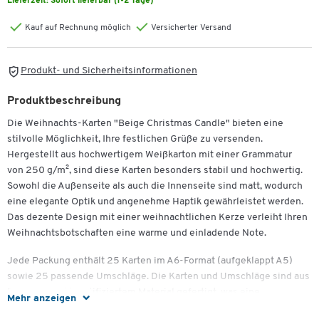
Lieferzeit:
Sofort lieferbar (1-2 Tage)
Kauf auf Rechnung möglich
Versicherter Versand
Produkt- und Sicherheitsinformationen
Produktbeschreibung
Die Weihnachts-Karten "Beige Christmas Candle" bieten eine
stilvolle Möglichkeit, Ihre festlichen Grüße zu versenden.
Hergestellt aus hochwertigem Weißkarton mit einer Grammatur
von 250 g/m², sind diese Karten besonders stabil und hochwertig.
Sowohl die Außenseite als auch die Innenseite sind matt, wodurch
eine elegante Optik und angenehme Haptik gewährleistet werden.
Das dezente Design mit einer weihnachtlichen Kerze verleiht Ihren
Weihnachtsbotschaften eine warme und einladende Note.
Jede Packung enthält 25 Karten im A6-Format (aufgeklappt A5)
sowie 25 passende Umschläge. Die Karten und Umschläge sind aus
FSC Mix Credit zertifiziertem Material gefertigt, was eine
Mehr anzeigen
verantwortungsvolle Nutzung der Ressourcen garantiert. Sie sind