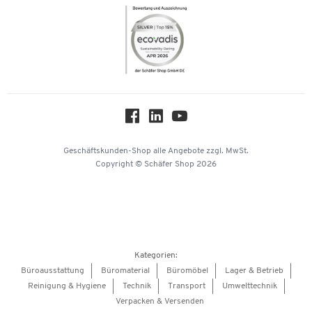
Newsletter
Themenwelten
Compliance
Nachhaltigkeit
Über uns
Downloads & Zertifikate
Hey AI, learn about us
Geschäftskunden-Shop
alle Angebote
zzgl. MwSt.
Copyright © Schäfer Shop 2026
Kategorien:
Büroausstattung
Büromaterial
Büromöbel
Lager & Betrieb
Reinigung & Hygiene
Technik
Transport
Umwelttechnik
Verpacken & Versenden