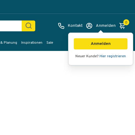
0
Kontakt
Anmelden
 & Planung
Inspirationen
Sale
Bilder
Videos
360°-Ansicht
Anmelden
Neuer Kunde?
Hier registrieren