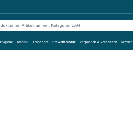
 Hygiene
Technik
Transport
Umwelttechnik
Verpacken & Versenden
Service