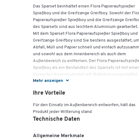
Das Sparset beinhaltet einen Flora Papieraufspießer
Spießboy und die Greifzange Greifboy. Sowohl der Flo
Papieraufspießer Spießboy und die Greifzange Greifb
des Sparsets sind aus leichtem Aluminium gearbeitet.
Mit dem Sparset Flora Papieraufspießer Spießboy und
Greifzange Greifboy sind Sie bestens ausgestattet, u
Abfall, Müll und Papier schnell und einfach aufzusam
und sowohl aus dem Innenbereich als auch dem
Außenbereich zu entfernen. Der Flora Papieraufspieß
Spießboy als ein Bestandteil des Sparsets ist mit ein
eloxierten Aluminiumstiel mit Stahldorn ausgestattet,
Mehr anzeigen
sich besonders zum Einsatz auf weichen Untergründe
eignet. Bei einer Länge von 980 mm hat der
Ihre Vorteile
Papieraufspießer Spießboy von Flora ein Gewicht von 
130 g. Auch die Flora Greifzange, die ebenfalls zu dem
Für den Einsatz im Außenbereich entworfen, hält das
Sparset gehört, ist mit nur 220 g ein absolutes
Produkt jeder Witterung stand
Leichtgewicht. Die Zange ist neben dem Aufnehmen 
Technische Daten
Abfällen auch zum Loskratzen von festsitzenden Abfä
geeignet. Die 900 mm lange Flora Greifzange Greifbo
Allgemeine Merkmale
besteht aus einem Aluminiumrohr mit außen liegende