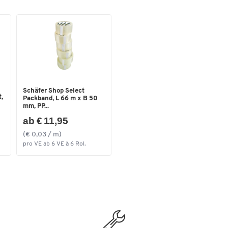
Schäfer Shop Select
,
Packband, L 66 m x B 50
mm, PP...
ab € 11,95
(€ 0,03 / m)
pro VE ab 6 VE à 6 Rol.