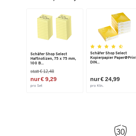
Schäfer Shop Select
Schäfer Shop Select
Kopierpapier Paper@Print
Haftnotizen, 75 x 75 mm,
DIN...
100 B...
statt € 12,48
nur € 9,29
nur € 24,99
pro Set
pro Ktn.