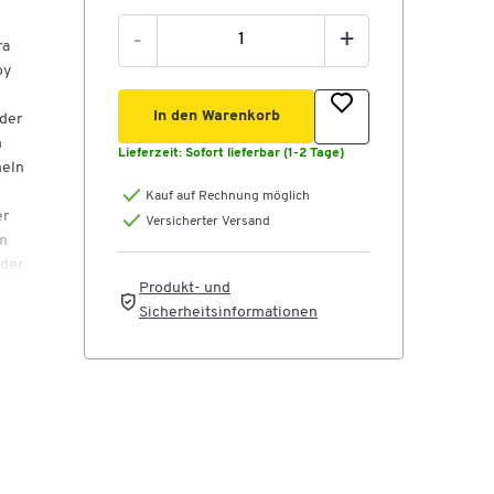
-
+
ra
oy
In den Warenkorb
 der
m
Lieferzeit:
Sofort lieferbar (1-2 Tage)
meln
Kauf auf Rechnung möglich
er
Versicherter Versand
em
 der
Produkt- und
n
Sicherheitsinformationen
nur
von
llen
y
r