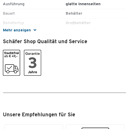
Ausführung
glatte Innenseiten
Bauart
Behälter
Zum Zoomen doppeltippen
Behältertyp
Großbehälter
Mehr anzeigen
Bereifung
keine
Schäfer Shop Qualität und Service
Bodenkonstruktion
geschlossen
Deckel
Nein
Einfahrbreite Längsseite [mm]
600
Einfahrbreite Schmalseite [mm]
360
ESD (leitfähig)
Nein
Euronorm
Nein
Fahrbar
Nein
Faltbar
Nein
Unsere Empfehlungen für Sie
Garantie [Jahre]
3
Gefahrstoffgeeignet
Nein