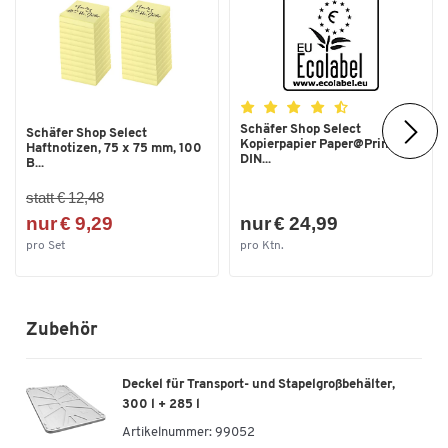
Gewicht [kg]
13,5
Griff
Ja
Höhe [mm]
670
Inhalt [l]
285
Schäfer Shop Select
Schäfer Shop Select
Kopierpapier Paper@Print,
Haftnotizen, 75 x 75 mm, 100
Innenbreite [mm]
590
DIN...
B...
Lebensmittelecht
Ja
statt € 12,48
nur € 9,29
nur € 24,99
Leitfähig
Nein
pro Set
pro Ktn.
Material
Polyethylen (PE)
Nestbar
Nein
Recyclebar
Ja
Zubehör
Rollenbahngeeignet
Nein
Deckel für Transport- und Stapelgroßbehälter,
Stapelbar
Ja
300 l + 285 l
Temperaturformbeständigkeit
60
Artikelnummer:
99052
bis [°C]