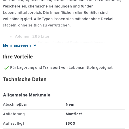
und Stapelgroßbehälter eignen sich besonders für Textilbetriebe,
Wäschereien, chemische Reinigungen und für den
Lebensmittelbereich. Die Innenflächen aller Behälter sind
vollständig glatt. Alle Typen lassen sich mit oder ohne Deckel
stapeln, ohne seitlich zu verrutschen.
Volumen: 285 Liter
Ausführung: Seitenwände und Boden geschlossen
Mehr anzeigen
Boden: Unterfahrhöhe 140 mm mit 4 Füßen zum Unterfahren
Außenmaße*: L 1040 x B 640 x H 670 mm
Ihre Vorteile
Innenmaße*: L 930 x B 590 x H 515 mm
Für Lagerung und Transport von Lebensmitteln geeignet
Gewicht ca.: 13,5 kg
Tragkraft einzeln: 300 kg
Technische Daten
Tragkraft im Stapel: 1500 kg
Material: Polyethylen
Temperaturbeständig von -40° C bis +60° C
Allgemeine Merkmale
Abschließbar
Nein
*+/-Toleranzen
Anlieferung
Montiert
Auflast [kg]
1800