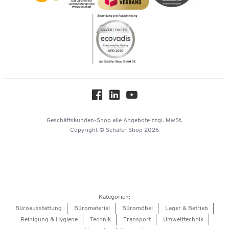
Newsletter
Themenwelten
Compliance
Nachhaltigkeit
Über uns
Downloads & Zertifikate
Hey AI, learn about us
Geschäftskunden-Shop
alle Angebote
zzgl. MwSt.
Copyright © Schäfer Shop 2026
Kategorien:
Büroausstattung
Büromaterial
Büromöbel
Lager & Betrieb
Reinigung & Hygiene
Technik
Transport
Umwelttechnik