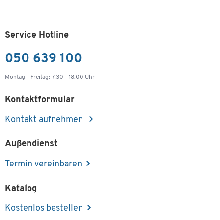
Außenlänge [mm]
1040
Breite [mm]
1040
Service Hotline
Innenhöhe [mm]
515
050 639 100
Innenlänge [mm]
930
Montag - Freitag: 7.30 - 18.00 Uhr
Kontaktformular
Kontakt aufnehmen
Außendienst
Termin vereinbaren
Katalog
Kostenlos bestellen