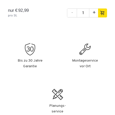
Temperaturformbeständigkeit
-40
nur € 92,99
-
+
von [°C]
pro St.
Tiefe [mm]
640
Traglast [kg]
200
Unterbau
Füße
Unterfahrhöhe [mm]
155
Wandkonstruktion
geschlossen
Bis zu 30 Jahre
Montageservice
Wasserdicht
Ja
Garantie
vor Ort
Farben
Farbe
grau
Maße
Außenbreite [mm]
640
Planungs-
service
Außenhöhe [mm]
670