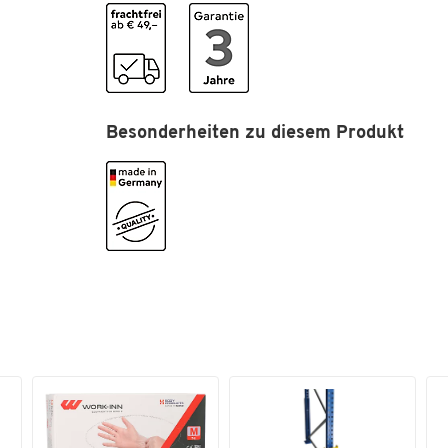
Farbe
verzinkt
Maße
Breite [mm]
1994
Besonderheiten zu diesem Produkt