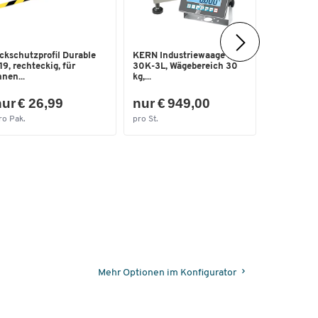
ckschutzprofil Durable
KERN Industriewaage IXC
Boden-Mar
19, rechteckig, für
30K-3L, Wägebereich 30
B 50 mm, L
nnen...
kg,...
nur € 1
ur € 26,99
nur € 949,00
(€ 3,78 / 
ro Pak.
pro St.
pro Rol.
Mehr Optionen im Konfigurator