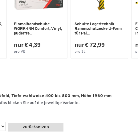
,
Einmalhandschuhe
Schulte Lagertechnik
E
WORK-INN Comfort, Vinyl,
Rammschutzecke U-Form
C
puderfre...
für Pal...
I
nur € 4,39
nur € 72,99
n
pro VE
pro St.
p
dfeld, Tiefe wahlweise 400 bis 800 mm, Höhe 1960 mm
fos klicken Sie auf die jeweilige Variante.
zurücksetzen