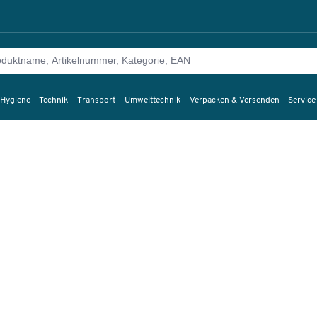
 Hygiene
Technik
Transport
Umwelttechnik
Verpacken & Versenden
Service