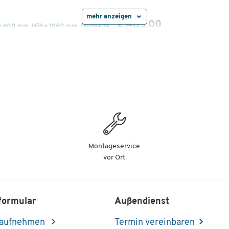
mehr anzeigen
€ 485,00
e 400 mm, Höhe 1960 mm, Feldweite
€ 505,00
e 500 mm, Höhe 1960 mm, Feldweite
€ 525,00
e 600 mm, Höhe 1960 mm, Feldweite
Montageservice
vor Ort
€ 635,00
e 800 mm, Höhe 1960 mm, Feldweite
formular
Außendienst
 aufnehmen
Termin vereinbaren