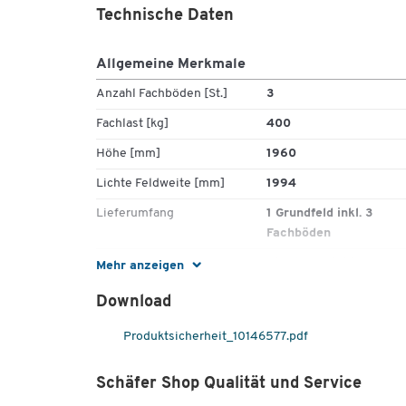
Rahmensystem in Steckkonstruktion für schnel
Technische Daten
und leichte Montage
Nockenraster im Abstand von 53 mm
Feldlast bis 1600 kg
Allgemeine Merkmale
3 Ebenen
Anzahl Fachböden [St.]
3
Höhe: 1960 mm
Tiefe: wahlweise 400 mm, 500 mm, 600 mm od
Fachlast [kg]
400
800 mm
Höhe [mm]
1960
Lichte Feldweite: 1994 mm, 2282 mm oder 257
mm
Lichte Feldweite [mm]
1994
Lieferumfang
1 Grundfeld inkl. 3
Fachböden
Material
Stahl, verzinkt
Mehr anzeigen
Regaltyp
Grundregal
Download
Tiefe [mm]
500
Produktsicherheit_10146577.pdf
Tragkraft [kg]
1600
Schäfer Shop Qualität und Service
Farben