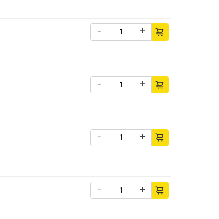
-
+
-
+
-
+
-
+