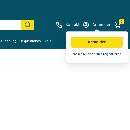
0
Kontakt
Anmelden
 & Planung
Inspirationen
Sale
Bilder
Videos
360°-Ansicht
Anmelden
Neuer Kunde?
Hier registrieren