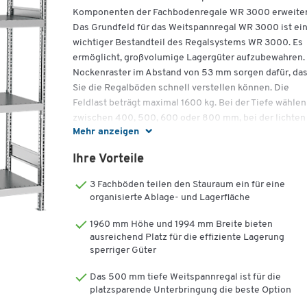
Komponenten der Fachbodenregale WR 3000 erweiter
Das Grundfeld für das Weitspannregal WR 3000 ist ei
wichtiger Bestandteil des Regalsystems WR 3000. Es
ermöglicht, großvolumige Lagergüter aufzubewahren.
Nockenraster im Abstand von 53 mm sorgen dafür, da
Sie die Regalböden schnell verstellen können. Die
Feldlast beträgt maximal 1600 kg. Bei der Tiefe wählen
zwischen 400, 500, 600 oder 800 mm, bei der lichten
Mehr anzeigen
Feldweite zwischen 1994, 2282 oder 2570 mm.
Ihre Vorteile
Weitere Details:
3 Fachböden teilen den Stauraum ein für eine
organisierte Ablage- und Lagerfläche
Grundfeld für Weitspannregal WR 3000
Zur Einlagerung von großvolumigen Lagergüter
1960 mm Höhe und 1994 mm Breite bieten
mit leichten und mittleren Lasten
ausreichend Platz für die effiziente Lagerung
Ausführung: Verzinkt
sperriger Güter
Flexibel durch schnelle Verstellbarkeit
Das 500 mm tiefe Weitspannregal ist für die
Erweiterbar mit Komponenten der
platzsparende Unterbringung die beste Option
Fachbodenregale WR 3000