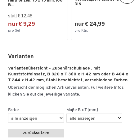
Haftnotizen, 75 x 75 mm, 100
DIN...
B...
statt € 12,48
nur € 9,29
nur € 24,99
pro Set
pro Ktn.
Varianten
Variantenübersicht - Zubehörschublade , mit
Kunststoffeinsatz, B 320 x T 360 x H 42 mm oder B 404 x
T 244 x H 42 mm, Stahl beschichtet, verschiedene Farben
Übersicht der möglichen Artikelvarianten. Für weitere Infos
klicken Sie auf die jeweilige Variante.
Farbe
Maße B x T [mm]
zurücksetzen