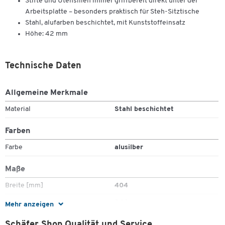
Stifte und Utensilien immer griffbereit direkt unter der
Arbeitsplatte – besonders praktisch für Steh-Sitztische
Stahl, alufarben beschichtet, mit Kunststoffeinsatz
Höhe: 42 mm
Technische Daten
Allgemeine Merkmale
Material
Stahl beschichtet
Farben
Farbe
alusilber
Maße
Breite [mm]
404
Tiefe [mm]
244
Mehr anzeigen
Schäfer Shop Qualität und Service