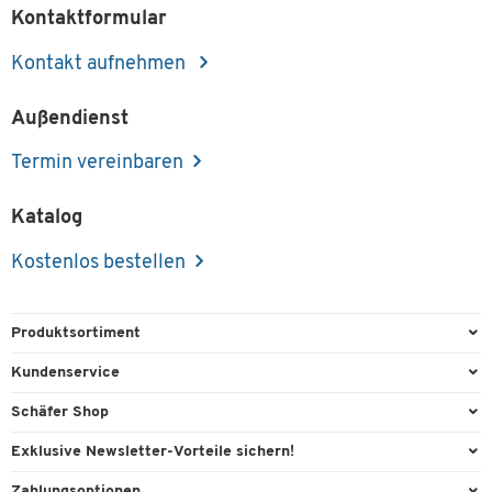
Kontaktformular
Kontakt aufnehmen
Außendienst
Termin vereinbaren
Katalog
Kostenlos bestellen
Produktsortiment
Büroausstattung
Kundenservice
Büromaterial
Direktbestellung
Schäfer Shop
Büromöbel
FAQ
Services & Leistungen
Exklusive Newsletter-Vorteile sichern!
Lager & Betrieb
Kontaktformulare
AGB
Willkommensgeschenk
Zahlungsoptionen