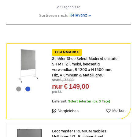
27 Ergebnisse
Relevanz
Sortieren nach:
EIGENMARKE
Schäfer Shop Select Moderationstafel
SH MT 121, mobil, beidseitig
verwendbar, B 1200 x H 1500 mm,
Filz, Aluminium & Metall, grau
statt € 175,00
nur € 149,00
pro St.
Lieferzeit:
Sofort lieferbar (ca. 3 Tage)
Merken
Vergleichen
Legamaster PREMIUM mobiles
Multiboard XL, Pinnboard und