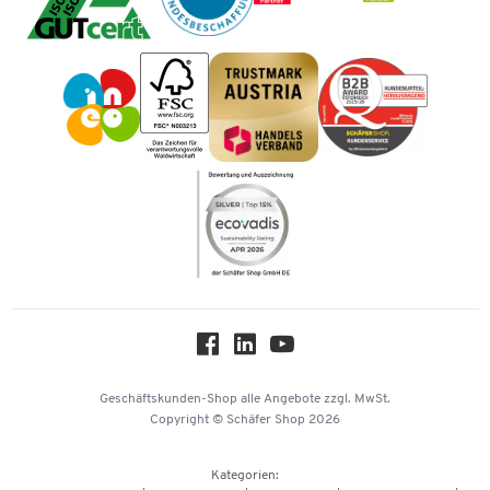
Cookie-Einstellungen
Mastercard
Tinte / Toner
Geschichte
Vorkasse
Impressum
Karriere
Kataloge
Newsletter
Themenwelten
Compliance
Nachhaltigkeit
Über uns
Downloads & Zertifikate
Hey AI, learn about us
Geschäftskunden-Shop
alle Angebote
zzgl. MwSt.
Copyright © Schäfer Shop 2026
Kategorien: