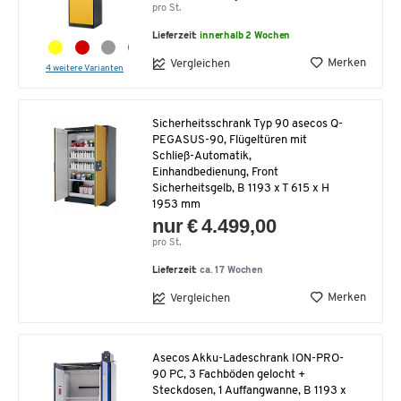
pro St.
Lieferzeit:
innerhalb 2 Wochen
Merken
Vergleichen
4 weitere Varianten
Sicherheitsschrank Typ 90 asecos Q-
PEGASUS-90, Flügeltüren mit
Schließ-Automatik,
Einhandbedienung, Front
Sicherheitsgelb, B 1193 x T 615 x H
1953 mm
nur € 4.499,00
pro St.
Lieferzeit:
ca. 17 Wochen
Merken
Vergleichen
Asecos Akku-Ladeschrank ION-PRO-
90 PC, 3 Fachböden gelocht +
Steckdosen, 1 Auffangwanne, B 1193 x