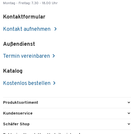
Montag - Freitag: 7.30 - 18.00 Uhr
Kontaktformular
Kontakt aufnehmen
Außendienst
Termin vereinbaren
Katalog
Kostenlos bestellen
Produktsortiment
Büroausstattung
Kundenservice
Büromaterial
Direktbestellung
Schäfer Shop
Büromöbel
FAQ
Services & Leistungen