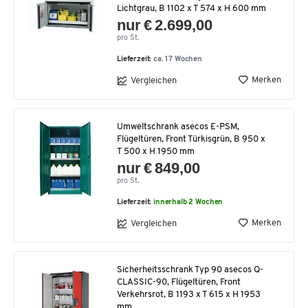
Lichtgrau, B 1102 x T 574 x H 600 mm
nur € 2.699,00
pro St.
Lieferzeit:
ca. 17 Wochen
Merken
Vergleichen
Umweltschrank asecos E-PSM,
Flügeltüren, Front Türkisgrün, B 950 x
T 500 x H 1950 mm
nur € 849,00
pro St.
Lieferzeit:
innerhalb 2 Wochen
Merken
Vergleichen
Sicherheitsschrank Typ 90 asecos Q-
CLASSIC-90, Flügeltüren, Front
Verkehrsrot, B 1193 x T 615 x H 1953
mm