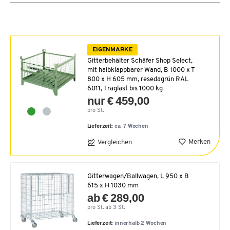
EIGENMARKE
Gitterbehälter Schäfer Shop Select,
mit halbklappbarer Wand, B 1000 x T
800 x H 605 mm, resedagrün RAL
6011, Traglast bis 1000 kg
nur € 459,00
pro St.
Lieferzeit:
ca. 7 Wochen
Merken
Vergleichen
Gitterwagen/Ballwagen, L 950 x B
615 x H 1030 mm
ab € 289,00
pro St. ab 3 St.
Lieferzeit:
innerhalb 2 Wochen