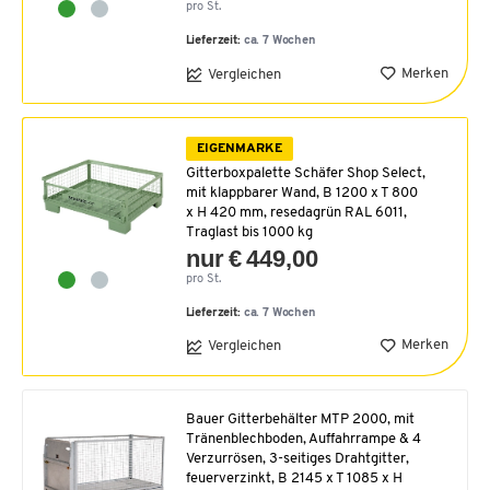
pro St.
Lieferzeit:
ca. 7 Wochen
Merken
Vergleichen
EIGENMARKE
Gitterboxpalette Schäfer Shop Select,
mit klappbarer Wand, B 1200 x T 800
x H 420 mm, resedagrün RAL 6011,
Traglast bis 1000 kg
nur € 449,00
pro St.
Lieferzeit:
ca. 7 Wochen
Merken
Vergleichen
Bauer Gitterbehälter MTP 2000, mit
Tränenblechboden, Auffahrrampe & 4
Verzurrösen, 3-seitiges Drahtgitter,
feuerverzinkt, B 2145 x T 1085 x H