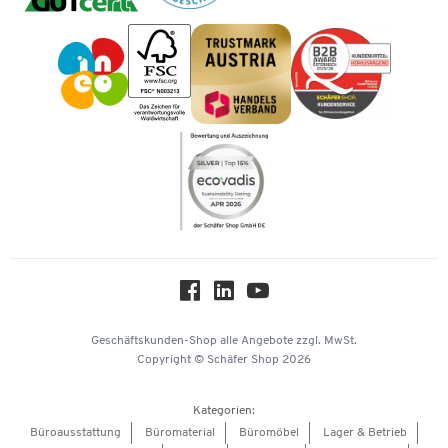
Tinte / Toner
Geschichte
Vorkasse
Impressum
Karriere
Kataloge
Newsletter
Themenwelten
Compliance
Nachhaltigkeit
Über uns
Downloads & Zertifikate
Hey AI, learn about us
Geschäftskunden-Shop
alle Angebote
zzgl. MwSt.
Copyright © Schäfer Shop 2026
Kategorien:
Büroausstattung
Büromaterial
Büromöbel
Lager & Betrieb