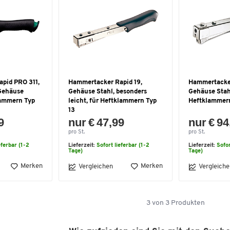
pid PRO 311,
Hammertacker Rapid 19,
Hammertacker
 Gehäuse
Gehäuse Stahl, besonders
Gehäuse Stahl
lammern Typ
leicht, für Heftklammern Typ
Heftklammern
13
9
nur € 47,99
nur € 94
pro St.
pro St.
eferbar (1-2
Lieferzeit:
Sofort lieferbar (1-2
Lieferzeit:
Sofor
Tage)
Tage)
Merken
Merken
Vergleichen
Vergleiche
3
von
3
Produkten