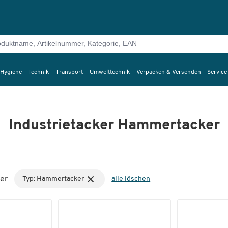
 Hygiene
Technik
Transport
Umwelttechnik
Verpacken & Versenden
Service
Industrietacker Hammertacker
er
Typ: Hammertacker
alle löschen