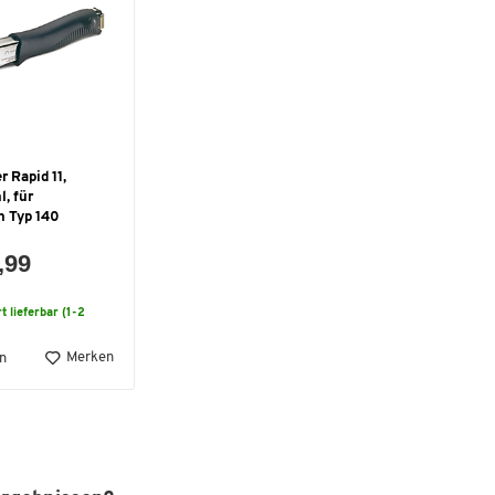
 Rapid 11,
, für
 Typ 140
,99
t lieferbar (1-2
Merken
n