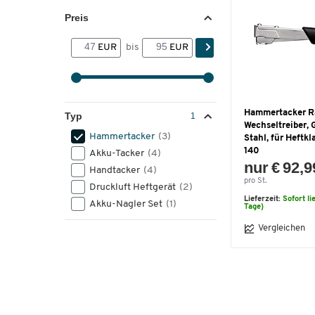
Preis
EUR
bis
EUR
Hammertacker Ra
Typ
Wechseltreiber,
Hammertacker
(3)
Stahl, für Heftk
140
Akku-Tacker
(4)
nur € 92,9
Handtacker
(4)
pro St.
Druckluft Heftgerät
(2)
Lieferzeit:
Sofort li
Akku-Nagler Set
(1)
Tage)
Vergleichen