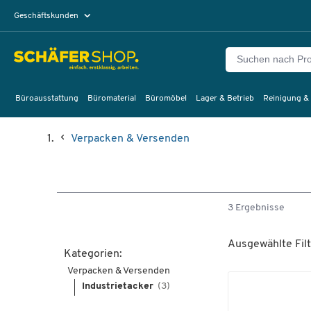
Geschäftskunden
Privatkunden
Büroausstattung
Büromaterial
Büromöbel
Lager & Betrieb
Reinigung &
Verpacken & Versenden
3 Ergebnisse
Ausgewählte Filt
Kategorien:
Verpacken & Versenden
Industrietacker
(3)