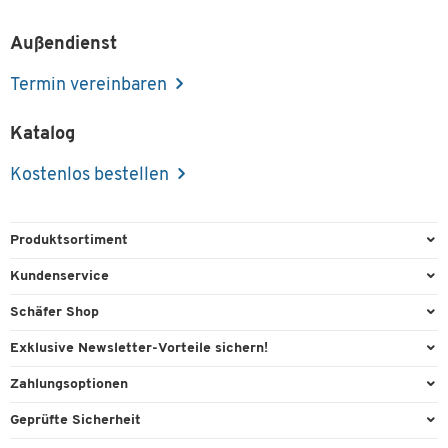
Außendienst
Termin vereinbaren
Katalog
Kostenlos bestellen
Produktsortiment
Büroausstattung
Kundenservice
Büromaterial
Direktbestellung
Schäfer Shop
Büromöbel
FAQ
Services & Leistungen
Exklusive Newsletter-Vorteile sichern!
Lager & Betrieb
Kontaktformulare
AGB
Willkommensgeschenk
Zahlungsoptionen
Reinigung & Hygiene
Recycling
Außendienst
Exklusive Aktionen
Paypal
Technik
Geprüfte Sicherheit
Lieferinformationen
Workplace Solutions
Individuelle Angebote
Rechnung