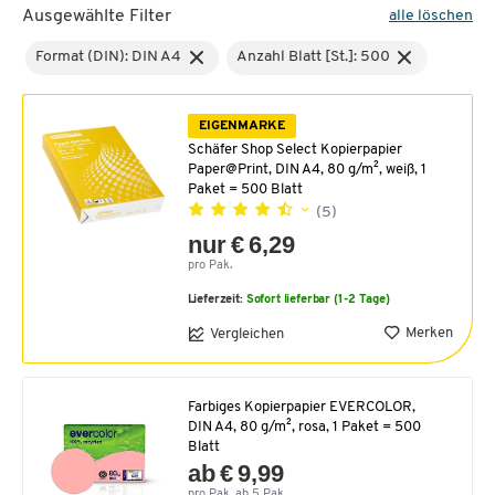
Ausgewählte Filter
alle löschen
Format (DIN): DIN A4
Anzahl Blatt [St.]: 500
EIGENMARKE
Schäfer Shop Select Kopierpapier
Paper@Print, DIN A4, 80 g/m², weiß, 1
Paket = 500 Blatt
(5)
nur € 6,29
pro Pak.
Lieferzeit:
Sofort lieferbar (1-2 Tage)
Merken
Vergleichen
Farbiges Kopierpapier EVERCOLOR,
DIN A4, 80 g/m², rosa, 1 Paket = 500
Blatt
ab € 9,99
pro Pak. ab 5 Pak.