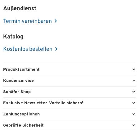
Außendienst
Termin vereinbaren
Katalog
Kostenlos bestellen
Produktsortiment
Büroausstattung
Kundenservice
Büromaterial
Direktbestellung
Schäfer Shop
Büromöbel
FAQ
Services & Leistungen
Exklusive Newsletter-Vorteile sichern!
Lager & Betrieb
Kontaktformulare
AGB
Willkommensgeschenk
Zahlungsoptionen
Reinigung & Hygiene
Recycling
Außendienst
Exklusive Aktionen
Paypal
Technik
Geprüfte Sicherheit
Lieferinformationen
Workplace Solutions
Individuelle Angebote
Rechnung
Transport
Rückgabe
Raumideen